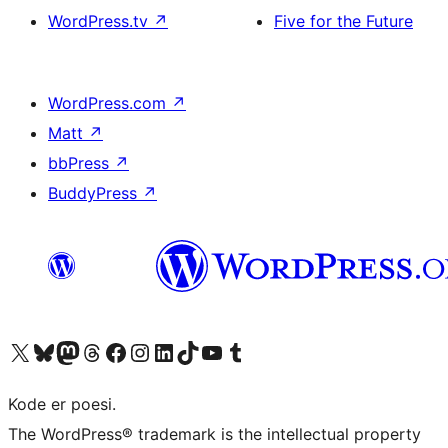
WordPress.tv
↗
Five for the Future
WordPress.com
↗
Matt
↗
bbPress
↗
BuddyPress
↗
Besøk vår konto på X
Visit our Bluesky account
Besøk vår Mastodon-konto
Visit our Threads account
Besøk vår Facebook-side
Besøk vår Instagram-konto
Besøk vår LinkedIn-konto
Visit our TikTok account
Visit our YouTube channel
Visit our Tumblr account
Kode er poesi.
The WordPress® trademark is the intellectual property