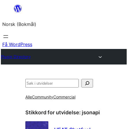
Hopp
til
Norsk (Bokmål)
innhold
Få WordPress
Plugin Directory
Søk
Alle
Community
Commercial
Stikkord for utvidelse:
jsonapi