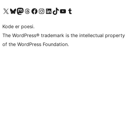
Besøk vår konto på X
Visit our Bluesky account
Besøk vår Mastodon-konto
Visit our Threads account
Besøk vår Facebook-side
Besøk vår Instagram-konto
Besøk vår LinkedIn-konto
Visit our TikTok account
Visit our YouTube channel
Visit our Tumblr account
Kode er poesi.
The WordPress® trademark is the intellectual property
of the WordPress Foundation.