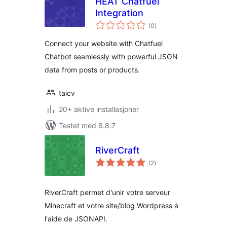
HEAT Chatfuel
Integration
totale
(0
)
vurderinger
Connect your website with Chatfuel
Chatbot seamlessly with powerful JSON
data from posts or products.
taicv
20+ aktive installasjoner
Testet med 6.8.7
RiverCraft
totale
(2
)
vurderinger
RiverCraft permet d'unir votre serveur
Minecraft et votre site/blog Wordpress à
l'aide de JSONAPI.