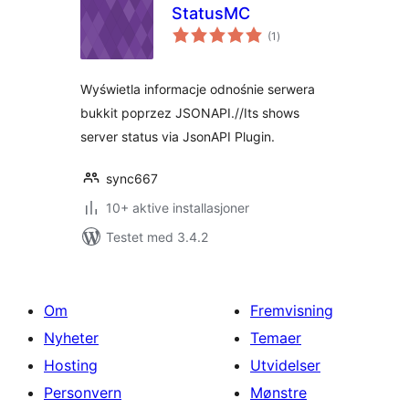
StatusMC
totale
(1
)
vurderinger
Wyświetla informacje odnośnie serwera
bukkit poprzez JSONAPI.//Its shows
server status via JsonAPI Plugin.
sync667
10+ aktive installasjoner
Testet med 3.4.2
Om
Fremvisning
Nyheter
Temaer
Hosting
Utvidelser
Personvern
Mønstre