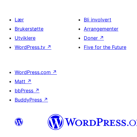
Lær
Bli involvert
Brukerstøtte
Arrangementer
Utviklere
Doner
↗
WordPress.tv
↗
Five for the Future
WordPress.com
↗
Matt
↗
bbPress
↗
BuddyPress
↗