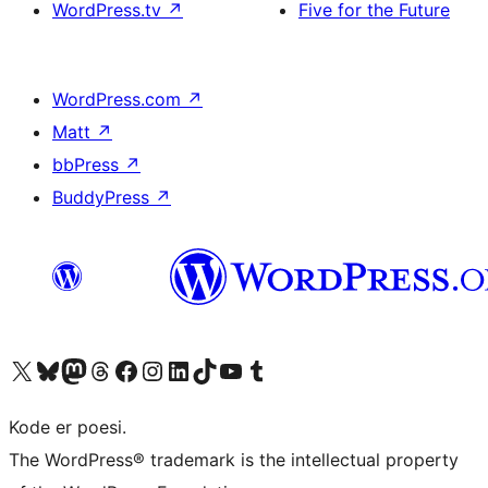
WordPress.tv
↗
Five for the Future
WordPress.com
↗
Matt
↗
bbPress
↗
BuddyPress
↗
Besøk vår konto på X
Visit our Bluesky account
Besøk vår Mastodon-konto
Visit our Threads account
Besøk vår Facebook-side
Besøk vår Instagram-konto
Besøk vår LinkedIn-konto
Visit our TikTok account
Visit our YouTube channel
Visit our Tumblr account
Kode er poesi.
The WordPress® trademark is the intellectual property