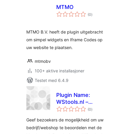
MTMO
totale
(0
)
vurderinger
MTMO B.V. heeft de plugin uitgebracht
om simpel widgets en Iframe Codes op
uw website te plaatsen.
mtmobv
100+ aktive installasjoner
Testet med 6.4.9
Plugin Name:
WStools.nl –
totale
Klantbeoordelingen
(0
)
vurderinger
Geef bezoekers de mogelijkheid om uw
bedrijf/webshop te beoordelen met de