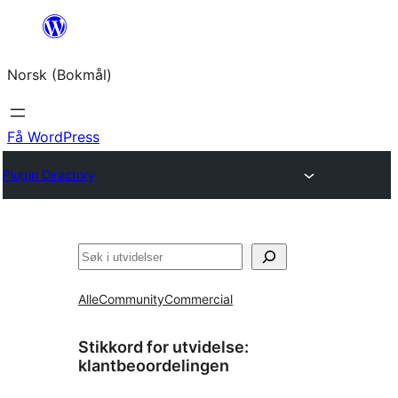
Hopp
til
Norsk (Bokmål)
innhold
Få WordPress
Plugin Directory
Søk
Alle
Community
Commercial
Stikkord for utvidelse:
klantbeoordelingen