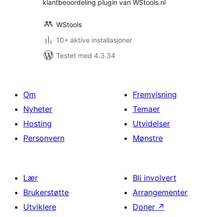
klantbeoordeling plugin van WStools.nl
WStools
10+ aktive installasjoner
Testet med 4.3.34
Om
Fremvisning
Nyheter
Temaer
Hosting
Utvidelser
Personvern
Mønstre
Lær
Bli involvert
Brukerstøtte
Arrangementer
Utviklere
Doner
↗