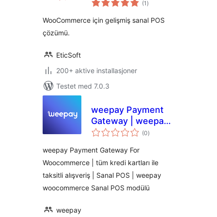
(1
)
vurderinger
WooCommerce için gelişmiş sanal POS
çözümü.
EticSoft
200+ aktive installasjoner
Testet med 7.0.3
weepay Payment
Gateway | weepay
totale
Sanal POS Modülü
(0
)
vurderinger
weepay Payment Gateway For
Woocommerce | tüm kredi kartları ile
taksitli alışveriş | Sanal POS | weepay
woocommerce Sanal POS modülü
weepay