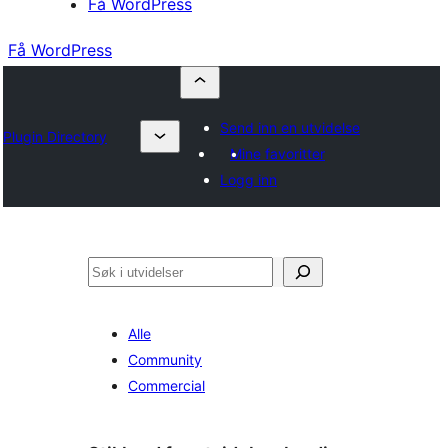
Få WordPress
Få WordPress
Send inn en utvidelse
Plugin Directory
Mine favoritter
Logg inn
Søk
Alle
Community
Commercial