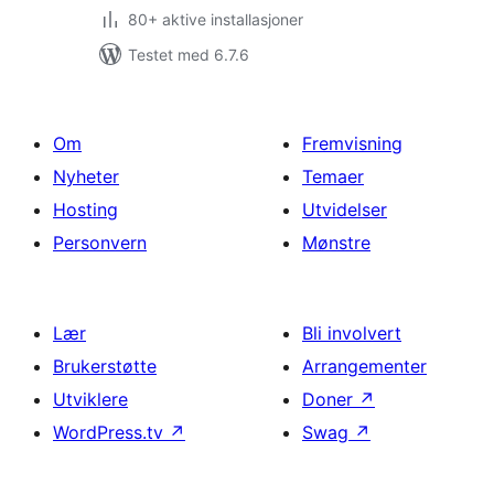
80+ aktive installasjoner
Testet med 6.7.6
Om
Fremvisning
Nyheter
Temaer
Hosting
Utvidelser
Personvern
Mønstre
Lær
Bli involvert
Brukerstøtte
Arrangementer
Utviklere
Doner
↗
WordPress.tv
↗
Swag
↗