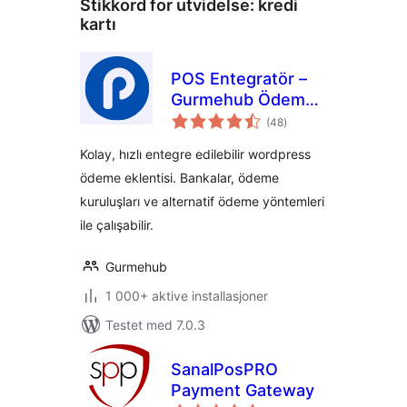
Stikkord for utvidelse:
kredi
kartı
POS Entegratör –
Gurmehub Ödeme
totale
Eklentisi
(48
)
vurderinger
Kolay, hızlı entegre edilebilir wordpress
ödeme eklentisi. Bankalar, ödeme
kuruluşları ve alternatif ödeme yöntemleri
ile çalışabilir.
Gurmehub
1 000+ aktive installasjoner
Testet med 7.0.3
SanalPosPRO
Payment Gateway
totale