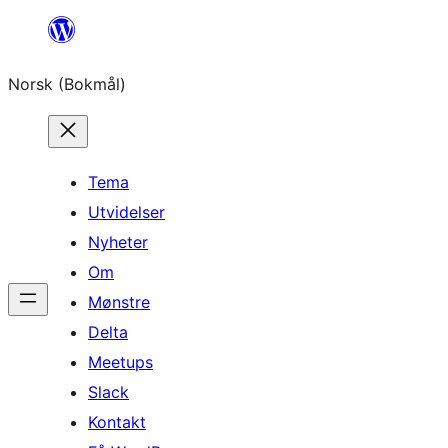
Hopp
til
Norsk (Bokmål)
innhold
Tema
Utvidelser
Nyheter
Om
Mønstre
Delta
Meetups
Slack
Kontakt