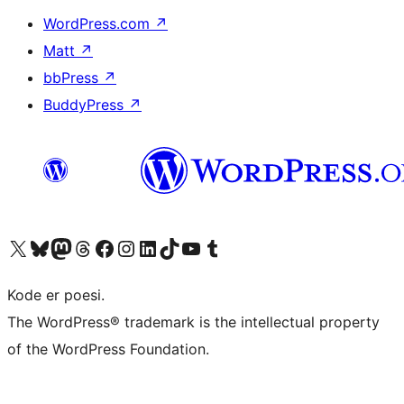
WordPress.com
↗
Matt
↗
bbPress
↗
BuddyPress
↗
Besøk vår konto på X
Visit our Bluesky account
Besøk vår Mastodon-konto
Visit our Threads account
Besøk vår Facebook-side
Besøk vår Instagram-konto
Besøk vår LinkedIn-konto
Visit our TikTok account
Visit our YouTube channel
Visit our Tumblr account
Kode er poesi.
The WordPress® trademark is the intellectual property
of the WordPress Foundation.