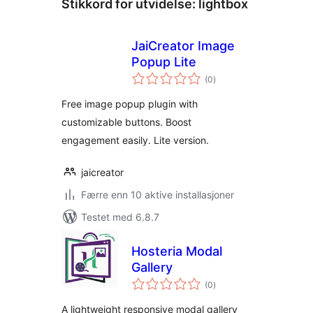
Stikkord for utvidelse:
lightbox
JaiCreator Image
Popup Lite
totale
(0
)
vurderinger
Free image popup plugin with
customizable buttons. Boost
engagement easily. Lite version.
jaicreator
Færre enn 10 aktive installasjoner
Testet med 6.8.7
Hosteria Modal
Gallery
totale
(0
)
vurderinger
A lightweight responsive modal gallery