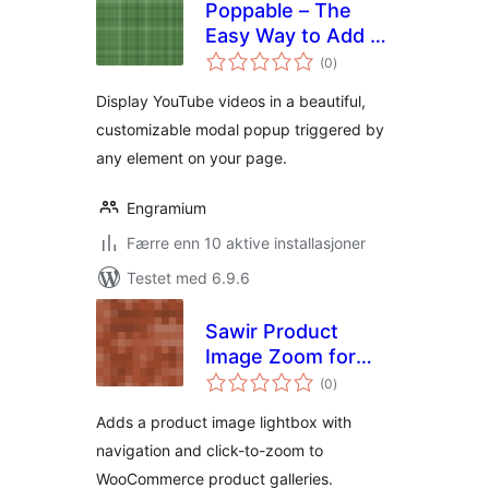
Poppable – The
Easy Way to Add a
totale
Video Modal
(0
)
vurderinger
Display YouTube videos in a beautiful,
customizable modal popup triggered by
any element on your page.
Engramium
Færre enn 10 aktive installasjoner
Testet med 6.9.6
Sawir Product
Image Zoom for
totale
WooCommerce
(0
)
vurderinger
Adds a product image lightbox with
navigation and click-to-zoom to
WooCommerce product galleries.