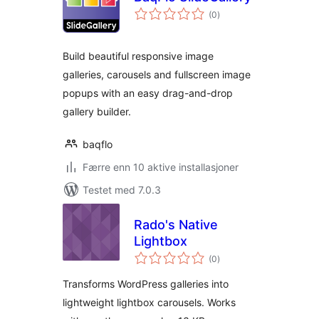
totale
(0
)
vurderinger
Build beautiful responsive image
galleries, carousels and fullscreen image
popups with an easy drag-and-drop
gallery builder.
baqflo
Færre enn 10 aktive installasjoner
Testet med 7.0.3
Rado's Native
Lightbox
totale
(0
)
vurderinger
Transforms WordPress galleries into
lightweight lightbox carousels. Works