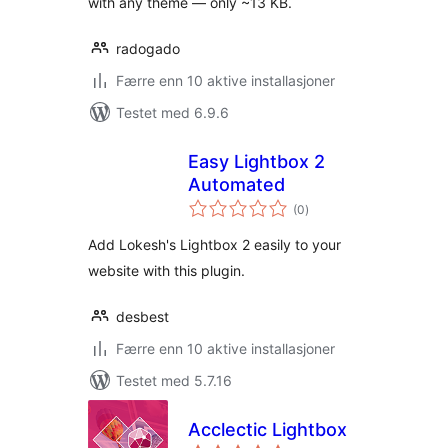
with any theme — only ~13 KB.
radogado
Færre enn 10 aktive installasjoner
Testet med 6.9.6
Easy Lightbox 2
Automated
totale
(0
)
vurderinger
Add Lokesh's Lightbox 2 easily to your
website with this plugin.
desbest
Færre enn 10 aktive installasjoner
Testet med 5.7.16
Acclectic Lightbox
totale