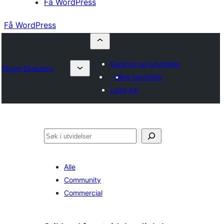
Få WordPress
Få WordPress
Send inn en utvidelse
Plugin Directory
Mine favoritter
Logg inn
Søk
Alle
Community
Commercial