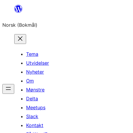
Hopp
til
Norsk (Bokmål)
innhold
Tema
Utvidelser
Nyheter
Om
Mønstre
Delta
Meetups
Slack
Kontakt