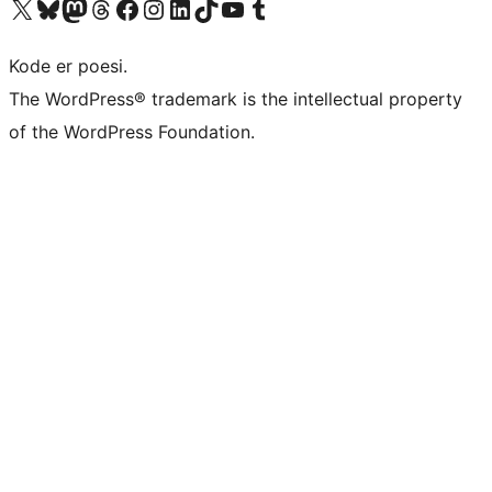
Besøk vår konto på X
Visit our Bluesky account
Besøk vår Mastodon-konto
Visit our Threads account
Besøk vår Facebook-side
Besøk vår Instagram-konto
Besøk vår LinkedIn-konto
Visit our TikTok account
Visit our YouTube channel
Visit our Tumblr account
Kode er poesi.
The WordPress® trademark is the intellectual property
of the WordPress Foundation.