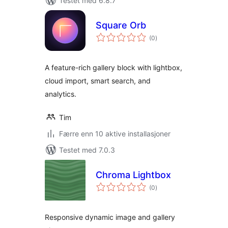
Testet med 6.8.7
Square Orb
totale
(0
)
vurderinger
A feature-rich gallery block with lightbox,
cloud import, smart search, and
analytics.
Tim
Færre enn 10 aktive installasjoner
Testet med 7.0.3
Chroma Lightbox
totale
(0
)
vurderinger
Responsive dynamic image and gallery