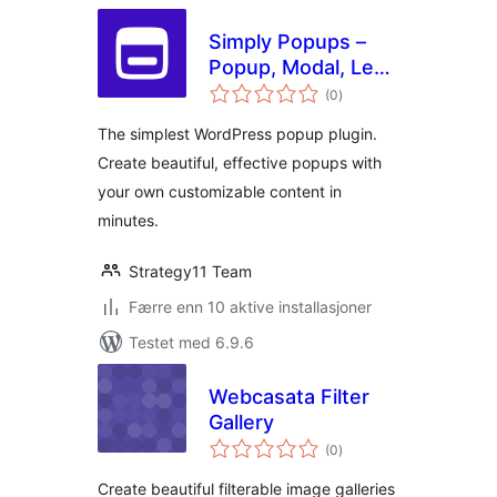
Simply Popups –
Popup, Modal, Lead
totale
Gen
(0
)
vurderinger
The simplest WordPress popup plugin.
Create beautiful, effective popups with
your own customizable content in
minutes.
Strategy11 Team
Færre enn 10 aktive installasjoner
Testet med 6.9.6
Webcasata Filter
Gallery
totale
(0
)
vurderinger
Create beautiful filterable image galleries