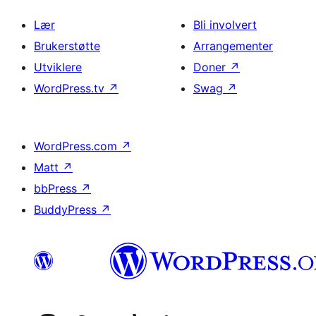
Lær
Bli involvert
Brukerstøtte
Arrangementer
Utviklere
Doner
↗
WordPress.tv
↗
Swag
↗
WordPress.com
↗
Matt
↗
bbPress
↗
BuddyPress
↗