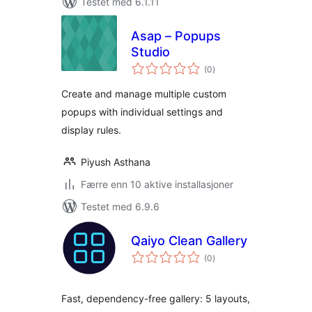
Testet med 6.1.11
Asap – Popups
Studio
totale
(0
)
vurderinger
Create and manage multiple custom
popups with individual settings and
display rules.
Piyush Asthana
Færre enn 10 aktive installasjoner
Testet med 6.9.6
Qaiyo Clean Gallery
totale
(0
)
vurderinger
Fast, dependency-free gallery: 5 layouts,