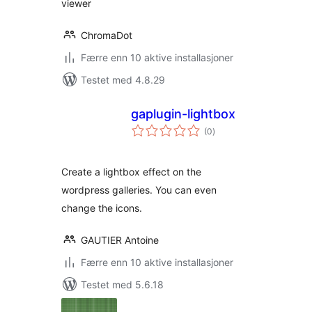
viewer
ChromaDot
Færre enn 10 aktive installasjoner
Testet med 4.8.29
gaplugin-lightbox
totale
(0
)
vurderinger
Create a lightbox effect on the
wordpress galleries. You can even
change the icons.
GAUTIER Antoine
Færre enn 10 aktive installasjoner
Testet med 5.6.18