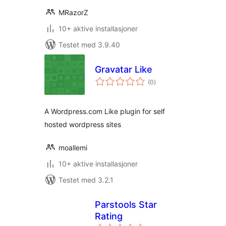
MRazorZ
10+ aktive installasjoner
Testet med 3.9.40
Gravatar Like
totale
(0
)
vurderinger
A Wordpress.com Like plugin for self
hosted wordpress sites
moallemi
10+ aktive installasjoner
Testet med 3.2.1
Parstools Star
Rating
totale