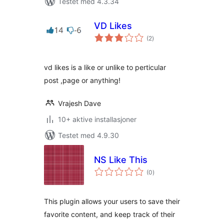
Testet med 4.3.34
VD Likes
totale
(2
)
vurderinger
vd likes is a like or unlike to perticular
post ,page or anything!
Vrajesh Dave
10+ aktive installasjoner
Testet med 4.9.30
NS Like This
totale
(0
)
vurderinger
This plugin allows your users to save their
favorite content, and keep track of their