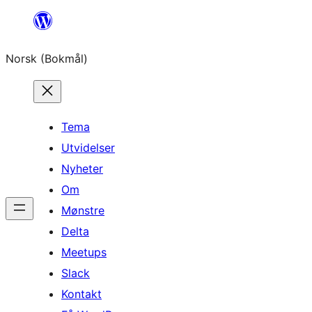
Hopp
til
Norsk (Bokmål)
innhold
Tema
Utvidelser
Nyheter
Om
Mønstre
Delta
Meetups
Slack
Kontakt