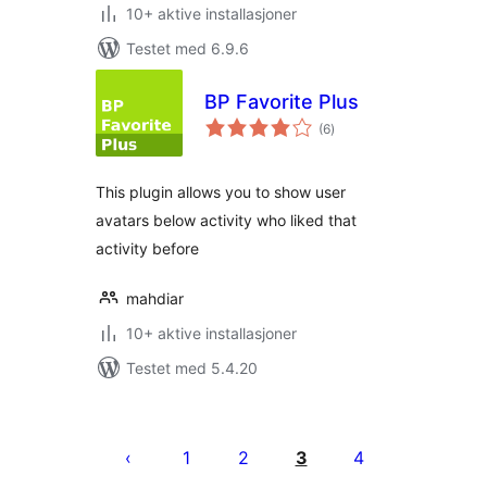
10+ aktive installasjoner
Testet med 6.9.6
BP Favorite Plus
totale
(6
)
vurderinger
This plugin allows you to show user
avatars below activity who liked that
activity before
mahdiar
10+ aktive installasjoner
Testet med 5.4.20
Sidepaginering
1
2
3
4