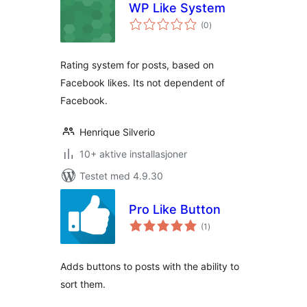
WP Like System
totale
(0
)
vurderinger
Rating system for posts, based on
Facebook likes. Its not dependent of
Facebook.
Henrique Silverio
10+ aktive installasjoner
Testet med 4.9.30
Pro Like Button
totale
(1
)
vurderinger
Adds buttons to posts with the ability to
sort them.