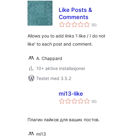
Like Posts &
Comments
totale
(0
)
vurderinger
Allows you to add links 'I like / I do not
like' to each post and comment.
A. Chappard
10+ aktive installasjoner
Testet med 3.5.2
mi13-like
totale
(0
)
vurderinger
Плагин лайков для ваших постов.
mi13