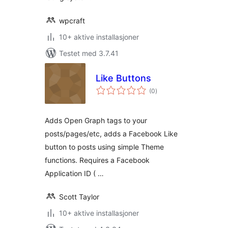
wpcraft
10+ aktive installasjoner
Testet med 3.7.41
Like Buttons
totale
(0
)
vurderinger
Adds Open Graph tags to your
posts/pages/etc, adds a Facebook Like
button to posts using simple Theme
functions. Requires a Facebook
Application ID ( …
Scott Taylor
10+ aktive installasjoner