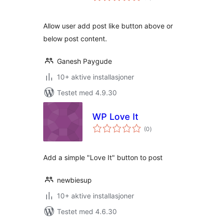
Allow user add post like button above or
below post content.
Ganesh Paygude
10+ aktive installasjoner
Testet med 4.9.30
WP Love It
totale
(0
)
vurderinger
Add a simple "Love It" button to post
newbiesup
10+ aktive installasjoner
Testet med 4.6.30