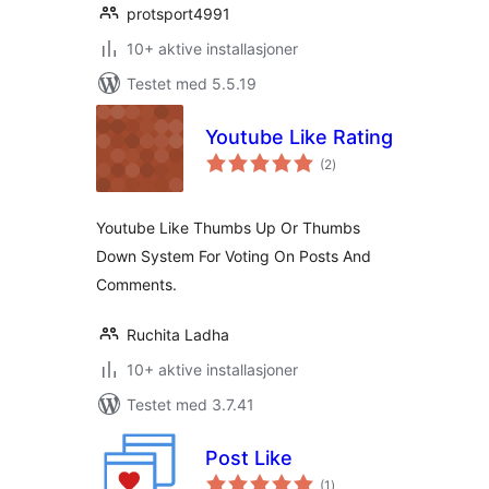
protsport4991
10+ aktive installasjoner
Testet med 5.5.19
Youtube Like Rating
totale
(2
)
vurderinger
Youtube Like Thumbs Up Or Thumbs
Down System For Voting On Posts And
Comments.
Ruchita Ladha
10+ aktive installasjoner
Testet med 3.7.41
Post Like
totale
(1
)