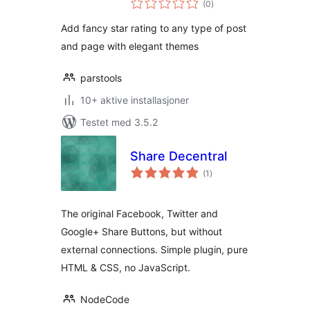
(0
)
vurderinger
Add fancy star rating to any type of post
and page with elegant themes
parstools
10+ aktive installasjoner
Testet med 3.5.2
Share Decentral
totale
(1
)
vurderinger
The original Facebook, Twitter and
Google+ Share Buttons, but without
external connections. Simple plugin, pure
HTML & CSS, no JavaScript.
NodeCode