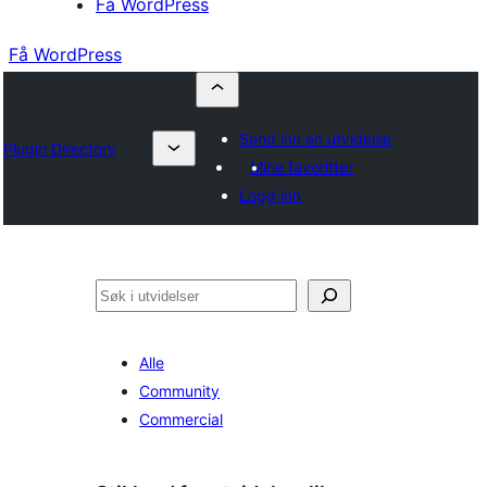
Få WordPress
Få WordPress
Send inn en utvidelse
Plugin Directory
Mine favoritter
Logg inn
Søk
Alle
Community
Commercial