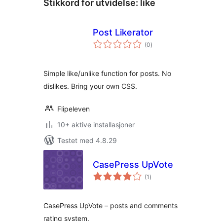
Stikkord for utvidelse:
like
Post Likerator
totale
(0
)
vurderinger
Simple like/unlike function for posts. No
dislikes. Bring your own CSS.
Flipeleven
10+ aktive installasjoner
Testet med 4.8.29
CasePress UpVote
totale
(1
)
vurderinger
CasePress UpVote – posts and comments
rating system.