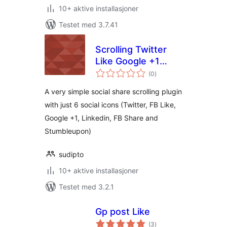
10+ aktive installasjoner
Testet med 3.7.41
Scrolling Twitter
Like Google +1
totale
Linkedin and
(0
)
vurderinger
Stumbleupon
A very simple social share scrolling plugin
with just 6 social icons (Twitter, FB Like,
Google +1, Linkedin, FB Share and
Stumbleupon)
sudipto
10+ aktive installasjoner
Testet med 3.2.1
Gp post Like
totale
(3
)
vurderinger