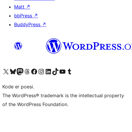
Matt
↗
bbPress
↗
BuddyPress
↗
Besøk vår konto på X
Visit our Bluesky account
Besøk vår Mastodon-konto
Visit our Threads account
Besøk vår Facebook-side
Besøk vår Instagram-konto
Besøk vår LinkedIn-konto
Visit our TikTok account
Visit our YouTube channel
Visit our Tumblr account
Kode er poesi.
The WordPress® trademark is the intellectual property
of the WordPress Foundation.