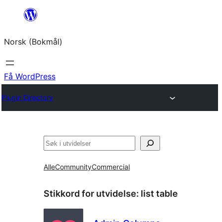
Hopp
til
Norsk (Bokmål)
innhold
Få WordPress
Plugin Directory
Søk
Alle
Community
Commercial
Stikkord for utvidelse:
list table