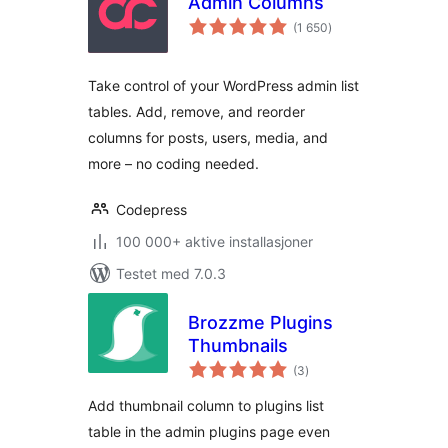
Admin Columns
totale
(1 650
)
vurderinger
Take control of your WordPress admin list
tables. Add, remove, and reorder
columns for posts, users, media, and
more – no coding needed.
Codepress
100 000+ aktive installasjoner
Testet med 7.0.3
Brozzme Plugins
Thumbnails
totale
(3
)
vurderinger
Add thumbnail column to plugins list
table in the admin plugins page even