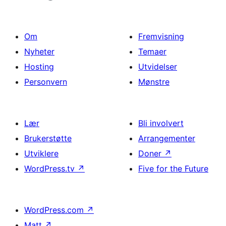
Om
Fremvisning
Nyheter
Temaer
Hosting
Utvidelser
Personvern
Mønstre
Lær
Bli involvert
Brukerstøtte
Arrangementer
Utviklere
Doner
↗
WordPress.tv
↗
Five for the Future
WordPress.com
↗
Matt
↗