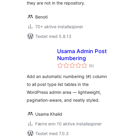
they are not in the repository.
Benoti
70+ aktive installasjoner
Testet med 5.8.13
Usama Admin Post
Numbering
totale
(0
)
vurderinger
Add an automatic numbering (#) column
to all post type list tables in the
WordPress admin area — lightweight,
pagination-aware, and neatly styled.
Usama Khalid
Færre enn 10 aktive installasjoner
Testet med 7.0.3