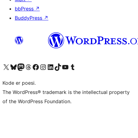
bbPress
↗
BuddyPress
↗
Besøk vår konto på X
Visit our Bluesky account
Besøk vår Mastodon-konto
Visit our Threads account
Besøk vår Facebook-side
Besøk vår Instagram-konto
Besøk vår LinkedIn-konto
Visit our TikTok account
Visit our YouTube channel
Visit our Tumblr account
Kode er poesi.
The WordPress® trademark is the intellectual property
of the WordPress Foundation.