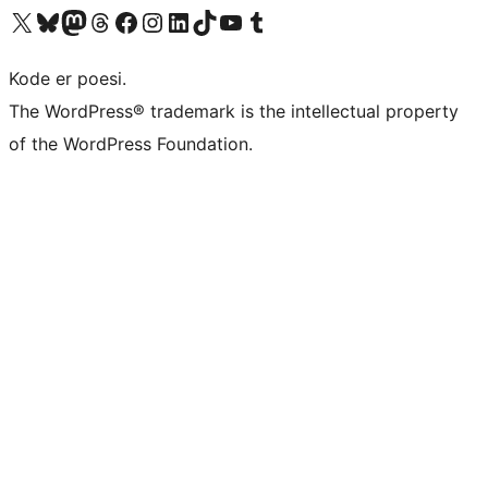
Besøk vår konto på X
Visit our Bluesky account
Besøk vår Mastodon-konto
Visit our Threads account
Besøk vår Facebook-side
Besøk vår Instagram-konto
Besøk vår LinkedIn-konto
Visit our TikTok account
Visit our YouTube channel
Visit our Tumblr account
Kode er poesi.
The WordPress® trademark is the intellectual property
of the WordPress Foundation.