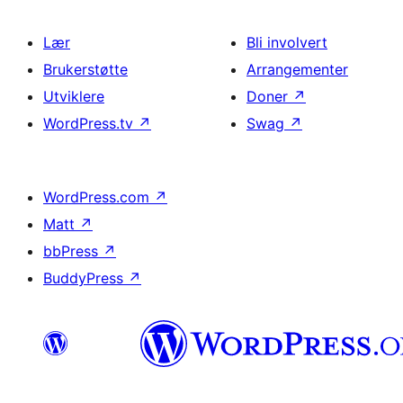
Lær
Bli involvert
Brukerstøtte
Arrangementer
Utviklere
Doner
↗
WordPress.tv
↗
Swag
↗
WordPress.com
↗
Matt
↗
bbPress
↗
BuddyPress
↗