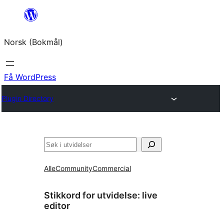
Hopp
til
Norsk (Bokmål)
innhold
Få WordPress
Plugin Directory
Søk
Alle
Community
Commercial
Stikkord for utvidelse:
live
editor