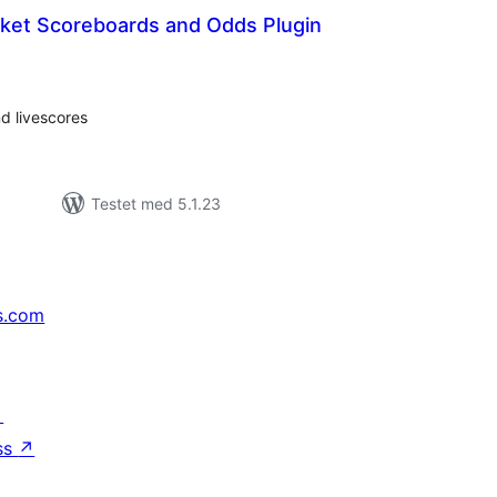
cket Scoreboards and Odds Plugin
tale
rderinger
d livescores
Testet med 5.1.23
s.com
↗
ss
↗