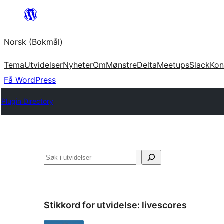
Hopp
til
Norsk (Bokmål)
innhold
Tema
Utvidelser
Nyheter
Om
Mønstre
Delta
Meetups
Slack
Kon
Få WordPress
Plugin Directory
Søk
Stikkord for utvidelse:
livescores