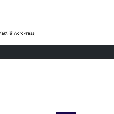
takt
Få WordPress