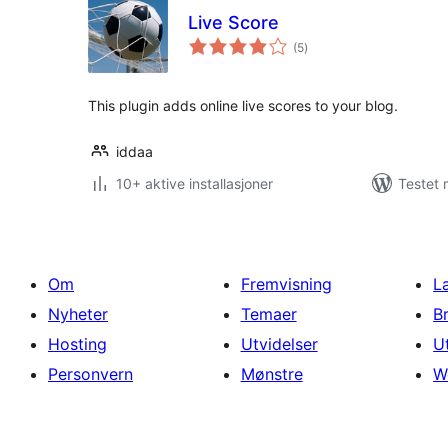
Live Score
totale
(5
)
vurderinger
This plugin adds online live scores to your blog.
iddaa
10+ aktive installasjoner
Testet 
Om
Fremvisning
L
Nyheter
Temaer
B
Hosting
Utvidelser
U
Personvern
Mønstre
W