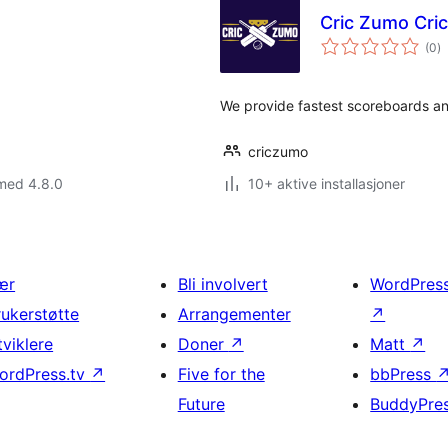
Cric Zumo Cri
to
(0
)
vu
We provide fastest scoreboards an
criczumo
med 4.8.0
10+ aktive installasjoner
ær
Bli involvert
WordPres
rukerstøtte
Arrangementer
↗
tviklere
Doner
↗
Matt
↗
ordPress.tv
↗
Five for the
bbPress
Future
BuddyPre