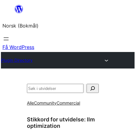
Hopp
til
Norsk (Bokmål)
innhold
Få WordPress
Plugin Directory
Søk
Alle
Community
Commercial
Stikkord for utvidelse:
llm
optimization