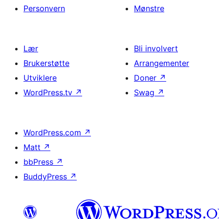
Personvern
Mønstre
Lær
Bli involvert
Brukerstøtte
Arrangementer
Utviklere
Doner
↗
WordPress.tv
↗
Swag
↗
WordPress.com
↗
Matt
↗
bbPress
↗
BuddyPress
↗