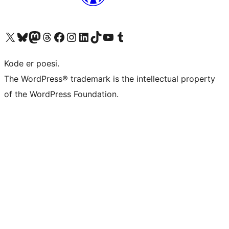
Besøk vår konto på X
Visit our Bluesky account
Besøk vår Mastodon-konto
Visit our Threads account
Besøk vår Facebook-side
Besøk vår Instagram-konto
Besøk vår LinkedIn-konto
Visit our TikTok account
Visit our YouTube channel
Visit our Tumblr account
Kode er poesi.
The WordPress® trademark is the intellectual property
of the WordPress Foundation.