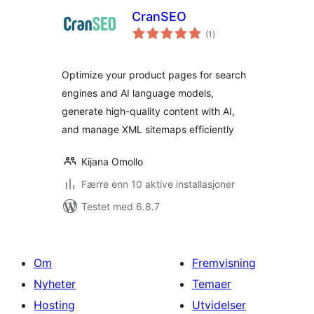
CranSEO
totale
(1
)
vurderinger
Optimize your product pages for search
engines and AI language models,
generate high-quality content with AI,
and manage XML sitemaps efficiently
Kijana Omollo
Færre enn 10 aktive installasjoner
Testet med 6.8.7
Om
Fremvisning
Nyheter
Temaer
Hosting
Utvidelser