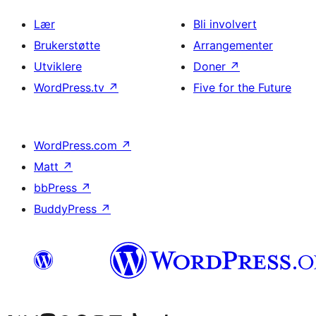
Lær
Bli involvert
Brukerstøtte
Arrangementer
Utviklere
Doner
↗
WordPress.tv
↗
Five for the Future
WordPress.com
↗
Matt
↗
bbPress
↗
BuddyPress
↗