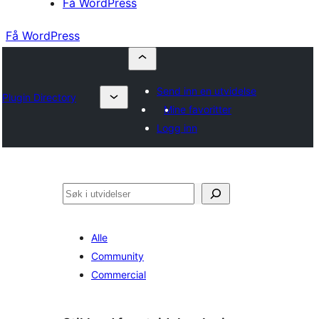
Få WordPress
Få WordPress
Send inn en utvidelse
Plugin Directory
Mine favoritter
Logg inn
Søk
Alle
Community
Commercial