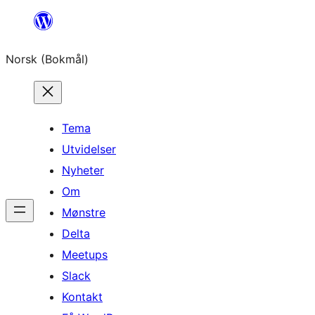
Hopp
til
Norsk (Bokmål)
innhold
Tema
Utvidelser
Nyheter
Om
Mønstre
Delta
Meetups
Slack
Kontakt