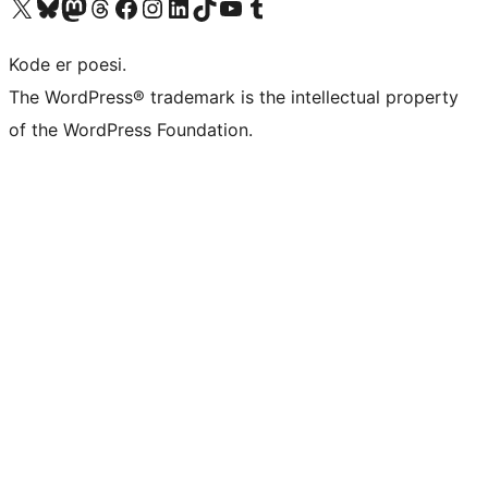
Besøk vår konto på X
Visit our Bluesky account
Besøk vår Mastodon-konto
Visit our Threads account
Besøk vår Facebook-side
Besøk vår Instagram-konto
Besøk vår LinkedIn-konto
Visit our TikTok account
Visit our YouTube channel
Visit our Tumblr account
Kode er poesi.
The WordPress® trademark is the intellectual property
of the WordPress Foundation.