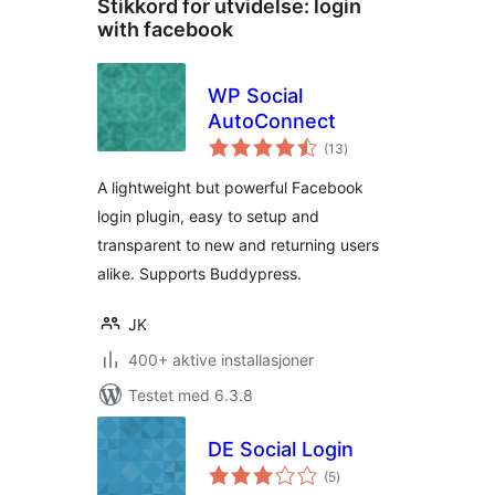
Stikkord for utvidelse:
login
with facebook
WP Social
AutoConnect
totale
(13
)
vurderinger
A lightweight but powerful Facebook
login plugin, easy to setup and
transparent to new and returning users
alike. Supports Buddypress.
JK
400+ aktive installasjoner
Testet med 6.3.8
DE Social Login
totale
(5
)
vurderinger