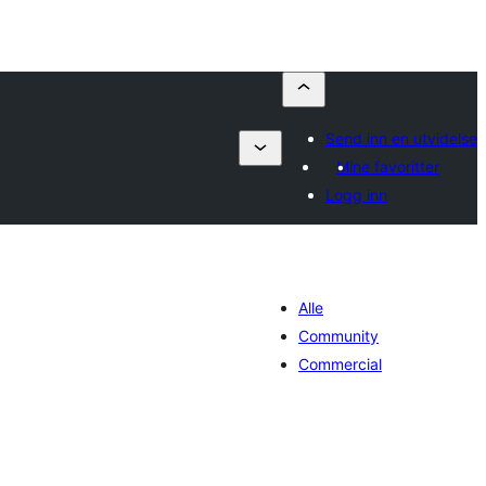
Send inn en utvidelse
Mine favoritter
Logg inn
Alle
Community
Commercial