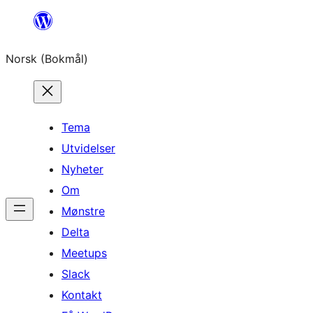
Hopp
til
Norsk (Bokmål)
innhold
Tema
Utvidelser
Nyheter
Om
Mønstre
Delta
Meetups
Slack
Kontakt