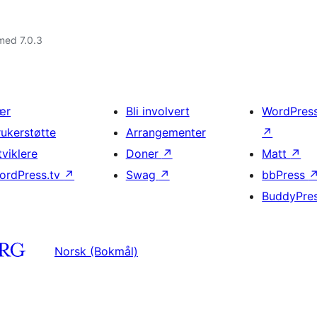
med 7.0.3
ær
Bli involvert
WordPres
rukerstøtte
Arrangementer
↗
tviklere
Doner
↗
Matt
↗
ordPress.tv
↗
Swag
↗
bbPress
BuddyPre
Norsk (Bokmål)