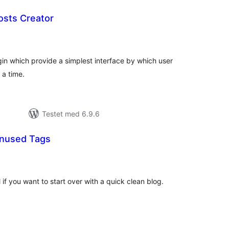
sts Creator
otale
urderinger
in which provide a simplest interface by which user
 a time.
Testet med 6.9.6
Unused Tags
tale
rderinger
 if you want to start over with a quick clean blog.