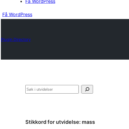
Få WordPress
Få WordPress
Plugin Directory
Søk
Stikkord for utvidelse:
mass