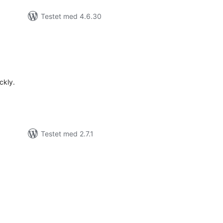
Testet med 4.6.30
tale
rderinger
ckly.
Testet med 2.7.1