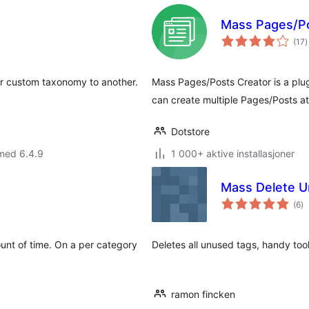
Mass Pages/Po
t
(17
)
v
or custom taxonomy to another.
Mass Pages/Posts Creator is a plug
can create multiple Pages/Posts at
Dotstore
med 6.4.9
1 000+ aktive installasjoner
Mass Delete 
to
(6
)
vu
ount of time. On a per category
Deletes all unused tags, handy tool
ramon fincken