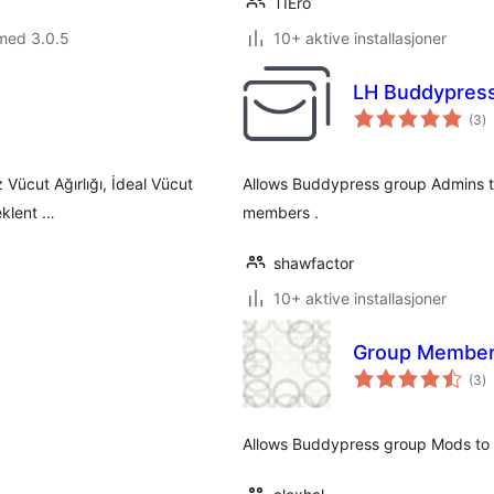
TIEro
med 3.0.5
10+ aktive installasjoner
LH Buddypres
to
(3
)
vu
z Vücut Ağırlığı, İdeal Vücut
Allows Buddypress group Admins to
eklent …
members .
shawfactor
10+ aktive installasjoner
Group Members
to
(3
)
vu
Allows Buddypress group Mods to s