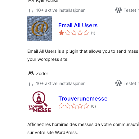
Kyle Foulks
10+ aktive installasjoner
Testet 
Email All Users
totale
(1
)
vurderinger
Email All Users is a plugin that allows you to send mass 
your wordpress site.
Zodor
10+ aktive installasjoner
Testet 
Trouverunemesse
totale
(0
)
vurderinger
Affichez les horaires des messes de votre communaut
sur votre site WordPress.