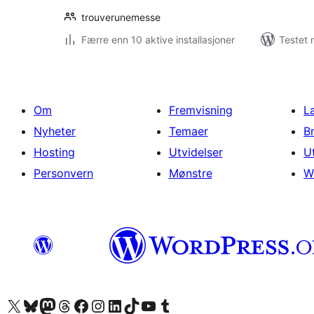
trouverunemesse
Færre enn 10 aktive installasjoner
Testet 
Om
Fremvisning
L
Nyheter
Temaer
B
Hosting
Utvidelser
U
Personvern
Mønstre
W
Besøk vår konto på X
Visit our Bluesky account
Besøk vår Mastodon-konto
Visit our Threads account
Besøk vår Facebook-side
Besøk vår Instagram-konto
Besøk vår LinkedIn-konto
Visit our TikTok account
Visit our YouTube channel
Visit our Tumblr account