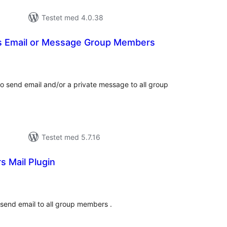
Testet med 4.0.38
s Email or Message Group Members
tale
rderinger
 send email and/or a private message to all group
Testet med 5.7.16
 Mail Plugin
tale
rderinger
end email to all group members .