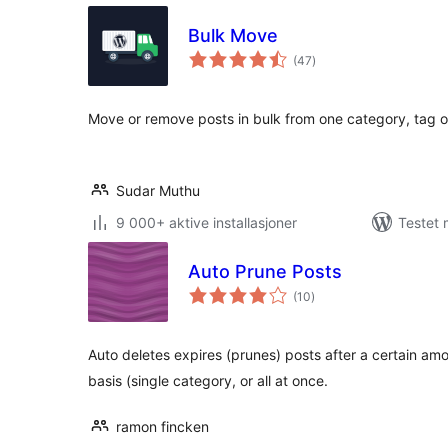
Bulk Move
totale
(47
)
vurderinger
Move or remove posts in bulk from one category, tag 
Sudar Muthu
9 000+ aktive installasjoner
Testet 
Auto Prune Posts
totale
(10
)
vurderinger
Auto deletes expires (prunes) posts after a certain am
basis (single category, or all at once.
ramon fincken