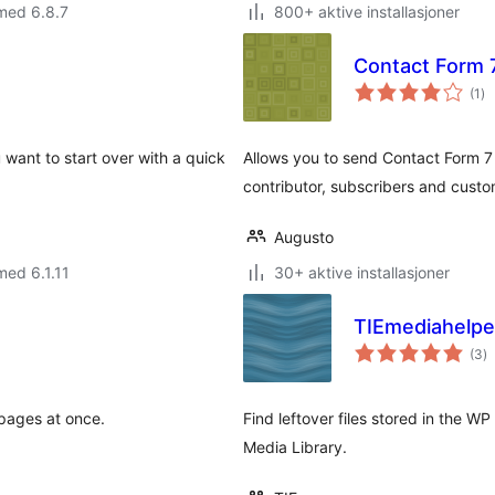
med 6.8.7
800+ aktive installasjoner
Contact Form 
to
(1
)
vu
u want to start over with a quick
Allows you to send Contact Form 7
contributor, subscribers and custom
Augusto
med 6.1.11
30+ aktive installasjoner
TIEmediahelper
to
(3
)
vu
pages at once.
Find leftover files stored in the W
Media Library.