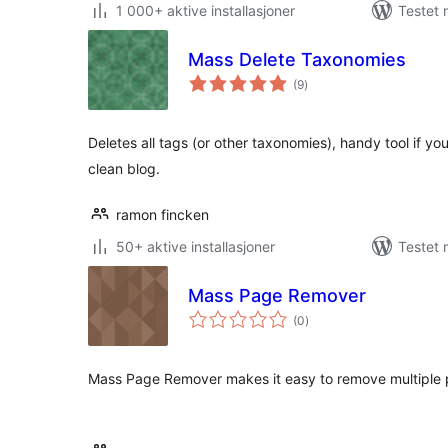
1 000+ aktive installasjoner
Testet 
Mass Delete Taxonomies
totale
(9
)
vurderinger
Deletes all tags (or other taxonomies), handy tool if yo
clean blog.
ramon fincken
50+ aktive installasjoner
Testet 
Mass Page Remover
totale
(0
)
vurderinger
Mass Page Remover makes it easy to remove multiple 