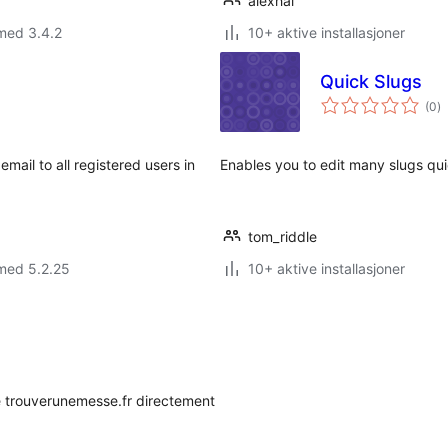
alexhal
med 3.4.2
10+ aktive installasjoner
Quick Slugs
to
(0
)
vu
email to all registered users in
Enables you to edit many slugs qui
tom_riddle
med 5.2.25
10+ aktive installasjoner
é trouverunemesse.fr directement