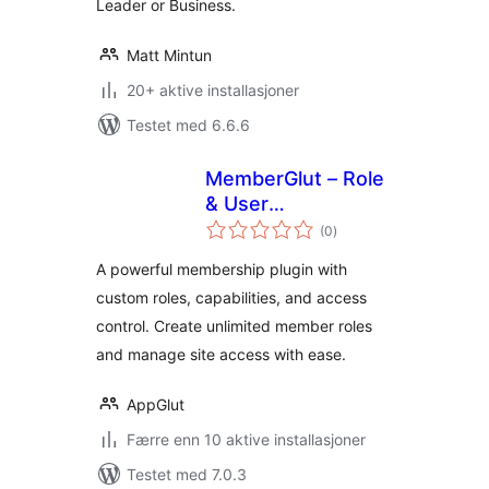
Leader or Business.
Matt Mintun
20+ aktive installasjoner
Testet med 6.6.6
MemberGlut – Role
& User
totale
Management
(0
)
vurderinger
A powerful membership plugin with
custom roles, capabilities, and access
control. Create unlimited member roles
and manage site access with ease.
AppGlut
Færre enn 10 aktive installasjoner
Testet med 7.0.3