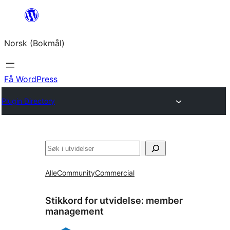
Hopp
til
Norsk (Bokmål)
innhold
Få WordPress
Plugin Directory
Søk
Alle
Community
Commercial
Stikkord for utvidelse:
member
management