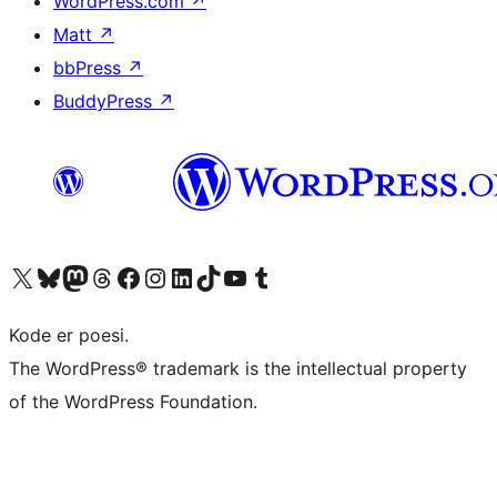
WordPress.com
↗
Matt
↗
bbPress
↗
BuddyPress
↗
Besøk vår konto på X
Visit our Bluesky account
Besøk vår Mastodon-konto
Visit our Threads account
Besøk vår Facebook-side
Besøk vår Instagram-konto
Besøk vår LinkedIn-konto
Visit our TikTok account
Visit our YouTube channel
Visit our Tumblr account
Kode er poesi.
The WordPress® trademark is the intellectual property
of the WordPress Foundation.