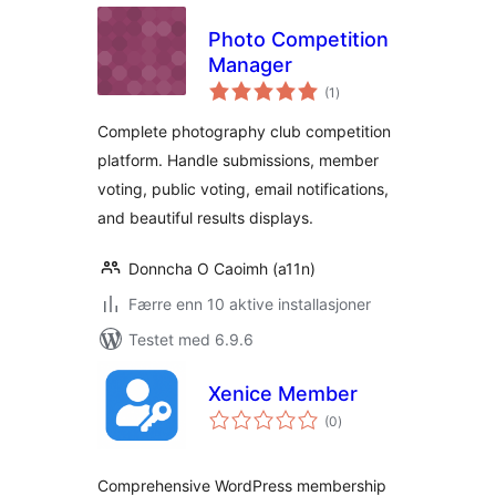
Photo Competition
Manager
totale
(1
)
vurderinger
Complete photography club competition
platform. Handle submissions, member
voting, public voting, email notifications,
and beautiful results displays.
Donncha O Caoimh (a11n)
Færre enn 10 aktive installasjoner
Testet med 6.9.6
Xenice Member
totale
(0
)
vurderinger
Comprehensive WordPress membership