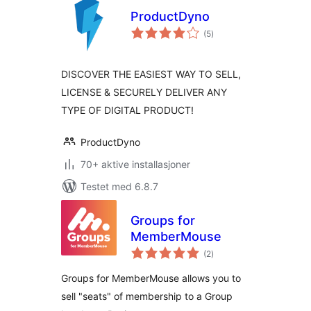
ProductDyno
totale
(5
)
vurderinger
DISCOVER THE EASIEST WAY TO SELL,
LICENSE & SECURELY DELIVER ANY
TYPE OF DIGITAL PRODUCT!
ProductDyno
70+ aktive installasjoner
Testet med 6.8.7
Groups for
MemberMouse
totale
(2
)
vurderinger
Groups for MemberMouse allows you to
sell "seats" of membership to a Group