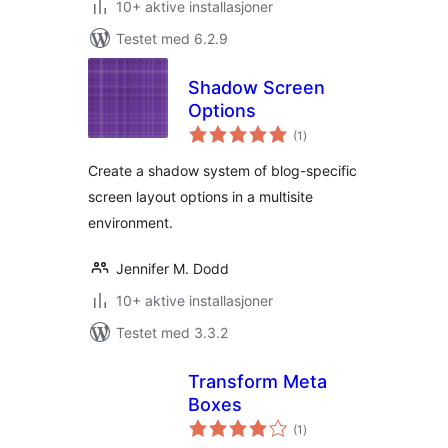
10+ aktive installasjoner
Testet med 6.2.9
Shadow Screen
Options
totale
(1
)
vurderinger
Create a shadow system of blog-specific
screen layout options in a multisite
environment.
Jennifer M. Dodd
10+ aktive installasjoner
Testet med 3.3.2
Transform Meta
Boxes
totale
(1
)
vurderinger