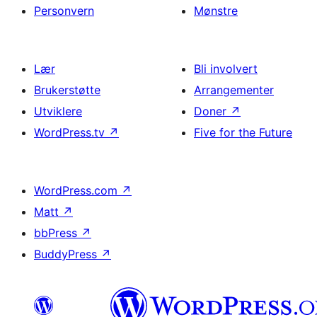
Personvern
Mønstre
Lær
Bli involvert
Brukerstøtte
Arrangementer
Utviklere
Doner
↗
WordPress.tv
↗
Five for the Future
WordPress.com
↗
Matt
↗
bbPress
↗
BuddyPress
↗