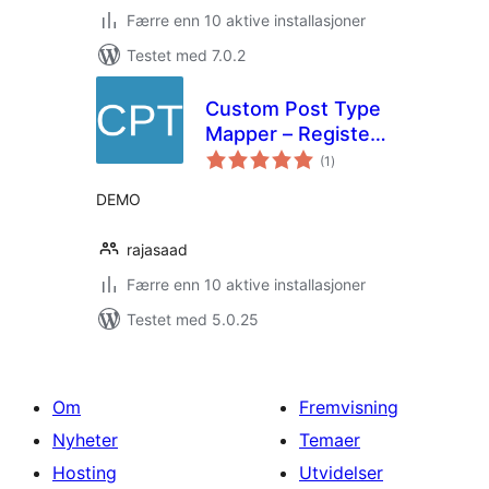
Færre enn 10 aktive installasjoner
Testet med 7.0.2
Custom Post Type
Mapper – Register
totale
post ypes,
(1
)
vurderinger
taxonomies, meta
DEMO
boxes without
coding
rajasaad
Færre enn 10 aktive installasjoner
Testet med 5.0.25
Om
Fremvisning
Nyheter
Temaer
Hosting
Utvidelser