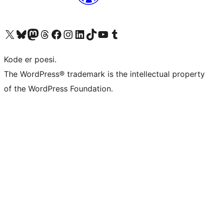
Besøk vår konto på X
Visit our Bluesky account
Besøk vår Mastodon-konto
Visit our Threads account
Besøk vår Facebook-side
Besøk vår Instagram-konto
Besøk vår LinkedIn-konto
Visit our TikTok account
Visit our YouTube channel
Visit our Tumblr account
Kode er poesi.
The WordPress® trademark is the intellectual property
of the WordPress Foundation.