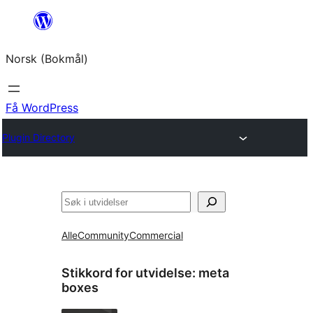
Hopp
til
Norsk (Bokmål)
innhold
Få WordPress
Plugin Directory
Søk
Alle
Community
Commercial
Stikkord for utvidelse:
meta
boxes