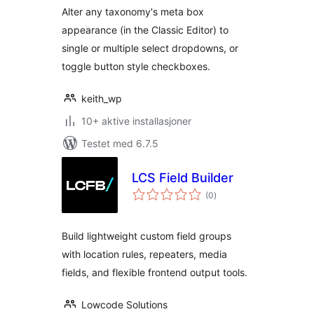
Alter any taxonomy's meta box
appearance (in the Classic Editor) to
single or multiple select dropdowns, or
toggle button style checkboxes.
keith_wp
10+ aktive installasjoner
Testet med 6.7.5
LCS Field Builder
totale
(0
)
vurderinger
Build lightweight custom field groups
with location rules, repeaters, media
fields, and flexible frontend output tools.
Lowcode Solutions