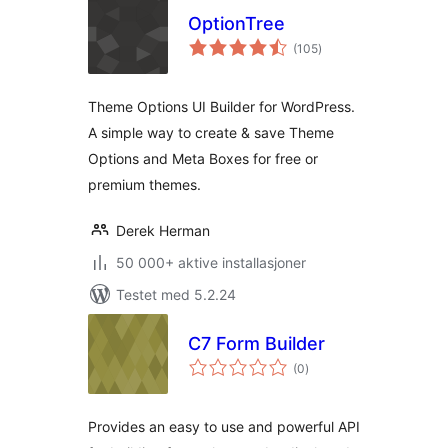
OptionTree
totale
(105
)
vurderinger
Theme Options UI Builder for WordPress.
A simple way to create & save Theme
Options and Meta Boxes for free or
premium themes.
Derek Herman
50 000+ aktive installasjoner
Testet med 5.2.24
C7 Form Builder
totale
(0
)
vurderinger
Provides an easy to use and powerful API