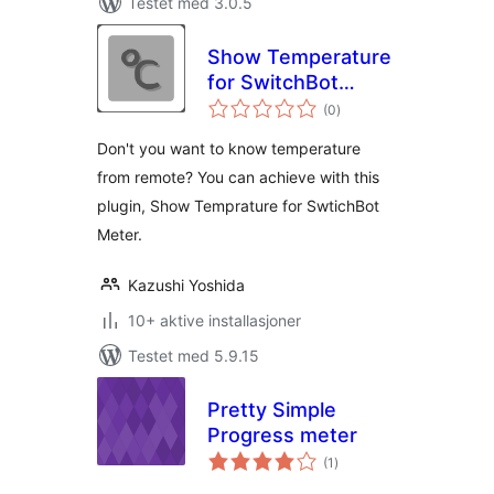
Testet med 3.0.5
Show Temperature
for SwitchBot
totale
Meter
(0
)
vurderinger
Don't you want to know temperature
from remote? You can achieve with this
plugin, Show Temprature for SwtichBot
Meter.
Kazushi Yoshida
10+ aktive installasjoner
Testet med 5.9.15
Pretty Simple
Progress meter
totale
(1
)
vurderinger