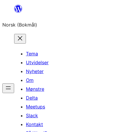
Hopp
til
Norsk (Bokmål)
innhold
Tema
Utvidelser
Nyheter
Om
Mønstre
Delta
Meetups
Slack
Kontakt