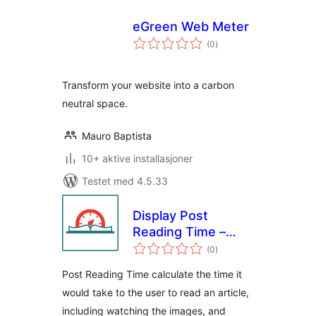
eGreen Web Meter
totale
(0
)
vurderinger
Transform your website into a carbon
neutral space.
Mauro Baptista
10+ aktive installasjoner
Testet med 4.5.33
Display Post
Reading Time –
totale
Show Estimated
(0
)
vurderinger
Post Reading Time
Post Reading Time calculate the time it
& Progress Bar
would take to the user to read an article,
including watching the images, and