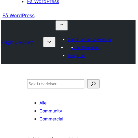
Få WordPress
Få WordPress
Send inn en utvidelse
Plugin Directory
Mine favoritter
Logg inn
Søk
Alle
Community
Commercial