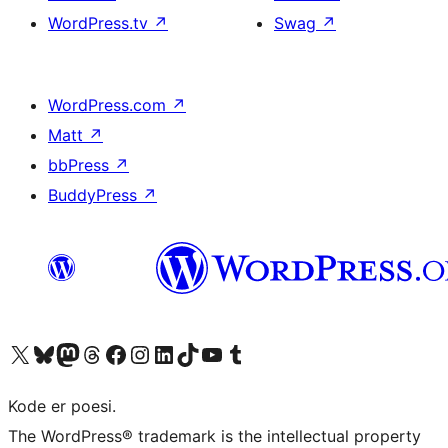
WordPress.tv
↗
Swag
↗
WordPress.com
↗
Matt
↗
bbPress
↗
BuddyPress
↗
Besøk vår konto på X
Visit our Bluesky account
Besøk vår Mastodon-konto
Visit our Threads account
Besøk vår Facebook-side
Besøk vår Instagram-konto
Besøk vår LinkedIn-konto
Visit our TikTok account
Visit our YouTube channel
Visit our Tumblr account
Kode er poesi.
The WordPress® trademark is the intellectual property