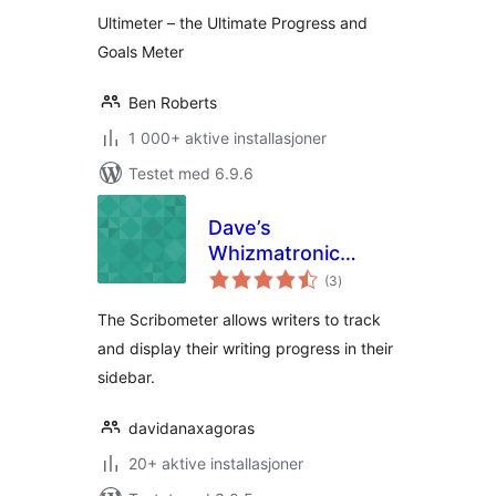
Ultimeter – the Ultimate Progress and
Goals Meter
Ben Roberts
1 000+ aktive installasjoner
Testet med 6.9.6
Dave’s
Whizmatronic
totale
Widgulating
(3
)
vurderinger
Calibrational
The Scribometer allows writers to track
Scribometer
and display their writing progress in their
sidebar.
davidanaxagoras
20+ aktive installasjoner