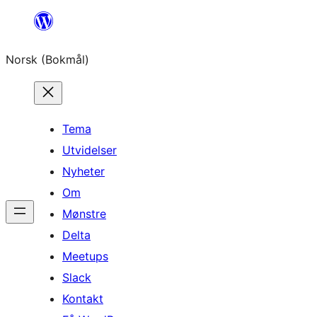
Hopp
til
Norsk (Bokmål)
innhold
Tema
Utvidelser
Nyheter
Om
Mønstre
Delta
Meetups
Slack
Kontakt