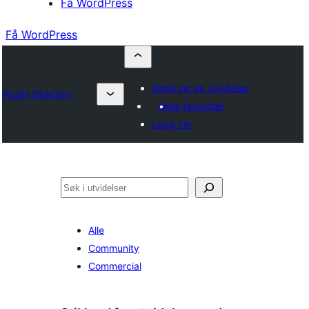
Få WordPress
Få WordPress
Send inn en utvidelse
Plugin Directory
Mine favoritter
Logg inn
Søk
Alle
Community
Commercial