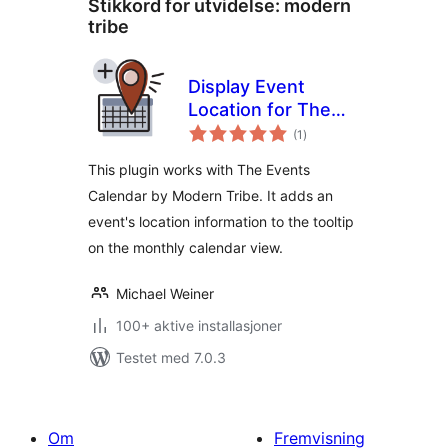
Stikkord for utvidelse:
modern
tribe
Display Event
Location for The
totale
Events Calendar
(1
)
vurderinger
This plugin works with The Events
Calendar by Modern Tribe. It adds an
event's location information to the tooltip
on the monthly calendar view.
Michael Weiner
100+ aktive installasjoner
Testet med 7.0.3
Om
Fremvisning