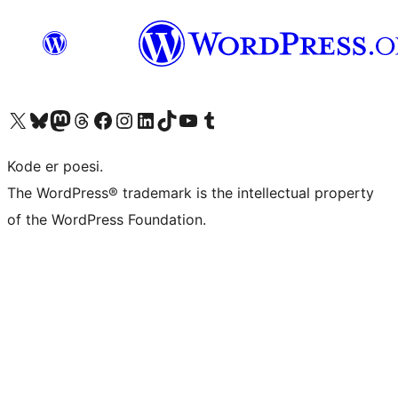
Besøk vår konto på X
Visit our Bluesky account
Besøk vår Mastodon-konto
Visit our Threads account
Besøk vår Facebook-side
Besøk vår Instagram-konto
Besøk vår LinkedIn-konto
Visit our TikTok account
Visit our YouTube channel
Visit our Tumblr account
Kode er poesi.
The WordPress® trademark is the intellectual property
of the WordPress Foundation.