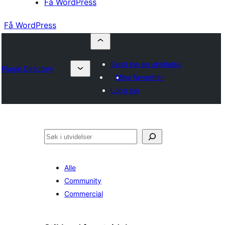
Få WordPress
Få WordPress
Send inn en utvidelse
Plugin Directory
Mine favoritter
Logg inn
Søk
Alle
Community
Commercial