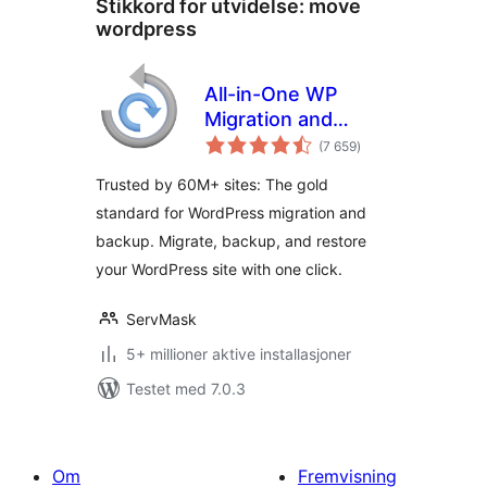
Stikkord for utvidelse:
move
wordpress
All-in-One WP
Migration and
totale
Backup
(7 659
)
vurderinger
Trusted by 60M+ sites: The gold
standard for WordPress migration and
backup. Migrate, backup, and restore
your WordPress site with one click.
ServMask
5+ millioner aktive installasjoner
Testet med 7.0.3
Om
Fremvisning