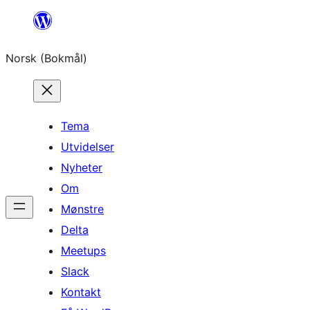
Hopp
til
Norsk (Bokmål)
innhold
Tema
Utvidelser
Nyheter
Om
Mønstre
Delta
Meetups
Slack
Kontakt