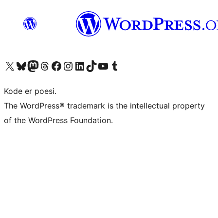
Besøk vår konto på X
Visit our Bluesky account
Besøk vår Mastodon-konto
Visit our Threads account
Besøk vår Facebook-side
Besøk vår Instagram-konto
Besøk vår LinkedIn-konto
Visit our TikTok account
Visit our YouTube channel
Visit our Tumblr account
Kode er poesi.
The WordPress® trademark is the intellectual property
of the WordPress Foundation.