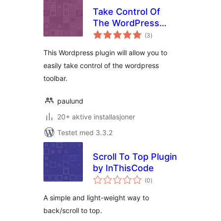
Take Control Of
The WordPress
totale
Toolbar
(3
)
vurderinger
This Wordpress plugin will allow you to
easily take control of the wordpress
toolbar.
paulund
20+ aktive installasjoner
Testet med 3.3.2
Scroll To Top Plugin
by InThisCode
totale
(0
)
vurderinger
A simple and light-weight way to
back/scroll to top.