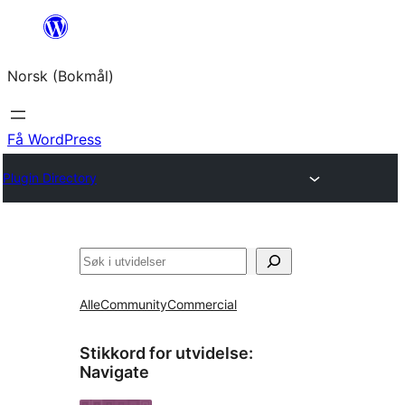
Hopp
til
Norsk (Bokmål)
innhold
Få WordPress
Plugin Directory
Søk
Alle
Community
Commercial
Stikkord for utvidelse:
Navigate