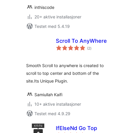
inthiscode
20+ aktive installasjoner
Testet med 5.4.19
Scroll To AnyWhere
totale
(2
)
vurderinger
Smooth Scroll to anywhere is created to
scroll to top center and bottom of the
site.Its Unique Plugin.
Samiullah Kaifi
10+ aktive installasjoner
Testet med 4.9.29
IfElseNd Go Top