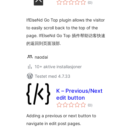
totale
(0
)
vurderinger
IfElseNd Go Top plugin allows the visitor
to easily scroll back to the top of the
page. IfElseNd Go Top 插件帮助访客快速
的返回到页面顶部.
naodai
10+ aktive installasjoner
Testet med 4.7.33
K – Previous/Next
edit button
totale
(0
)
vurderinger
Adding a previous or next button to
navigate in edit post pages.