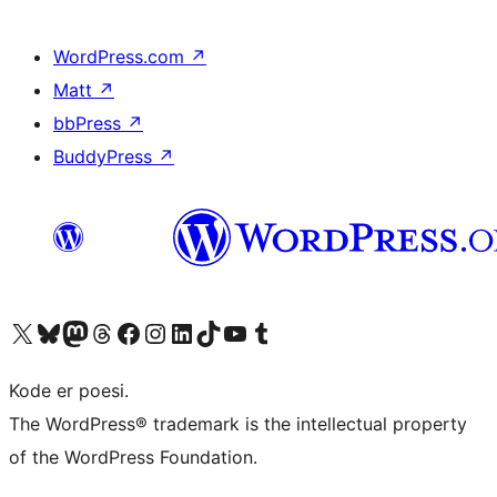
WordPress.com
↗
Matt
↗
bbPress
↗
BuddyPress
↗
Besøk vår konto på X
Visit our Bluesky account
Besøk vår Mastodon-konto
Visit our Threads account
Besøk vår Facebook-side
Besøk vår Instagram-konto
Besøk vår LinkedIn-konto
Visit our TikTok account
Visit our YouTube channel
Visit our Tumblr account
Kode er poesi.
The WordPress® trademark is the intellectual property
of the WordPress Foundation.