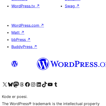
WordPress.tv
↗
Swag
↗
WordPress.com
↗
Matt
↗
bbPress
↗
BuddyPress
↗
Besøk vår konto på X
Visit our Bluesky account
Besøk vår Mastodon-konto
Visit our Threads account
Besøk vår Facebook-side
Besøk vår Instagram-konto
Besøk vår LinkedIn-konto
Visit our TikTok account
Visit our YouTube channel
Visit our Tumblr account
Kode er poesi.
The WordPress® trademark is the intellectual property