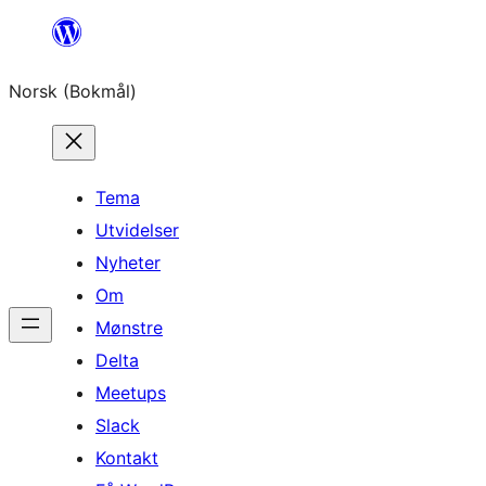
Hopp
til
Norsk (Bokmål)
innhold
Tema
Utvidelser
Nyheter
Om
Mønstre
Delta
Meetups
Slack
Kontakt