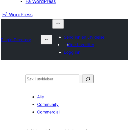
Få WordPress
Få WordPress
Send inn en utvidelse
Plugin Directory
Mine favoritter
Logg inn
Søk
Alle
Community
Commercial