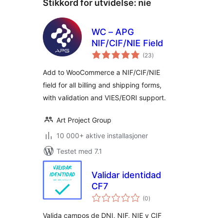
Stikkord for utvidelse:
nie
WC – APG
NIF/CIF/NIE Field
totale
(23
)
vurderinger
Add to WooCommerce a NIF/CIF/NIE
field for all billing and shipping forms,
with validation and VIES/EORI support.
Art Project Group
10 000+ aktive installasjoner
Testet med 7.1
Validar identidad
CF7
totale
(0
)
vurderinger
Valida campos de DNI, NIF, NIE y CIF