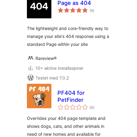
Page as 404
totale
(5
)
vurderinger
The lightweight and core-friendly way to
manage your site's 404 response using a
standard Page within your site
Rareview®
10+ aktive installasjoner
Testet med 7.0.2
PF404 for
PetFinder
totale
(0
)
vurderinger
Overrides your 404 page template and
shows dogs, cats, and other animals in
need of new homes and available for