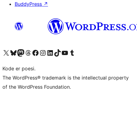
BuddyPress
↗
Besøk vår konto på X
Visit our Bluesky account
Besøk vår Mastodon-konto
Visit our Threads account
Besøk vår Facebook-side
Besøk vår Instagram-konto
Besøk vår LinkedIn-konto
Visit our TikTok account
Visit our YouTube channel
Visit our Tumblr account
Kode er poesi.
The WordPress® trademark is the intellectual property
of the WordPress Foundation.