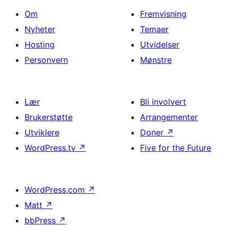
Om
Fremvisning
Nyheter
Temaer
Hosting
Utvidelser
Personvern
Mønstre
Lær
Bli involvert
Brukerstøtte
Arrangementer
Utviklere
Doner
↗
WordPress.tv
↗
Five for the Future
WordPress.com
↗
Matt
↗
bbPress
↗