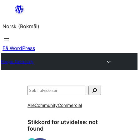
Hopp
til
Norsk (Bokmål)
innhold
Få WordPress
Plugin Directory
Søk
Alle
Community
Commercial
Stikkord for utvidelse:
not
found