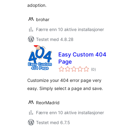
adoption.
brohar
Færre enn 10 aktive installasjoner
Testet med 4.8.28
Easy Custom 404
Page
totale
(0
)
vurderinger
Customize your 404 error page very
easy. Simply select a page and save.
ReorMadrid
Færre enn 10 aktive installasjoner
Testet med 6.7.5