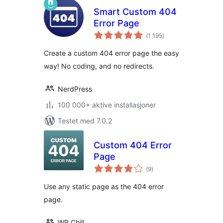
Smart Custom 404
Error Page
totale
(1 195
)
vurderinger
Create a custom 404 error page the easy
way! No coding, and no redirects.
NerdPress
100 000+ aktive installasjoner
Testet med 7.0.2
Custom 404 Error
Page
totale
(9
)
vurderinger
Use any static page as the 404 error
page.
WP Chill