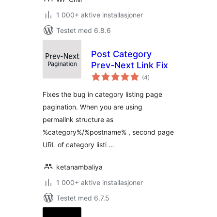
1 000+ aktive installasjoner
Testet med 6.8.6
Post Category
Prev-Next Link Fix
totale
(4
)
vurderinger
Fixes the bug in category listing page
pagination. When you are using
permalink structure as
%category%/%postname% , second page
URL of category listi …
ketanambaliya
1 000+ aktive installasjoner
Testet med 6.7.5