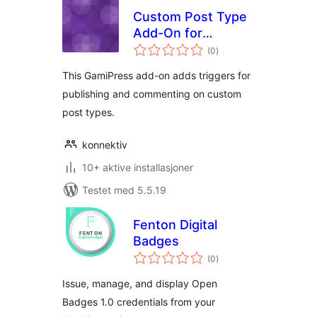
Custom Post Type
Add-On for
totale
GamiPress
(0
)
vurderinger
This GamiPress add-on adds triggers for
publishing and commenting on custom
post types.
konnektiv
10+ aktive installasjoner
Testet med 5.5.19
Fenton Digital
Badges
totale
(0
)
vurderinger
Issue, manage, and display Open
Badges 1.0 credentials from your