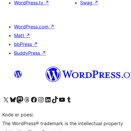
WordPress.tv
↗
Swag
↗
WordPress.com
↗
Matt
↗
bbPress
↗
BuddyPress
↗
Besøk vår konto på X
Visit our Bluesky account
Besøk vår Mastodon-konto
Visit our Threads account
Besøk vår Facebook-side
Besøk vår Instagram-konto
Besøk vår LinkedIn-konto
Visit our TikTok account
Visit our YouTube channel
Visit our Tumblr account
Kode er poesi.
The WordPress® trademark is the intellectual property