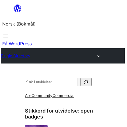
Hopp
til
Norsk (Bokmål)
innhold
Få WordPress
Plugin Directory
Søk
Alle
Community
Commercial
Stikkord for utvidelse:
open
badges