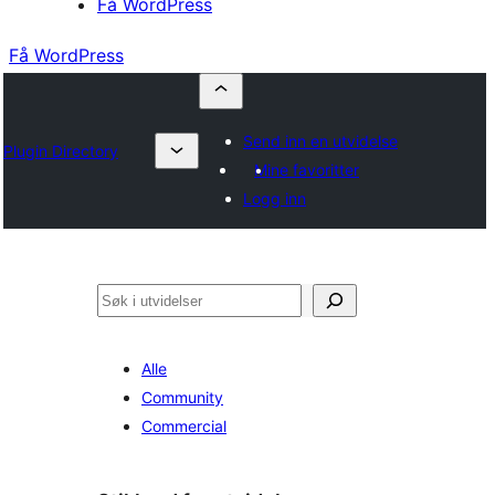
Få WordPress
Få WordPress
Send inn en utvidelse
Plugin Directory
Mine favoritter
Logg inn
Søk
Alle
Community
Commercial