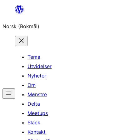
Hopp
til
Norsk (Bokmål)
innhold
Tema
Utvidelser
Nyheter
Om
Mønstre
Delta
Meetups
Slack
Kontakt