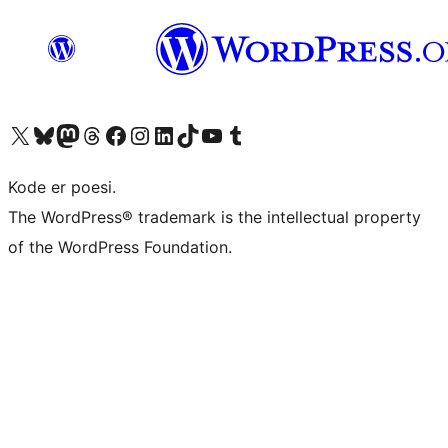
Besøk vår konto på X
Visit our Bluesky account
Besøk vår Mastodon-konto
Visit our Threads account
Besøk vår Facebook-side
Besøk vår Instagram-konto
Besøk vår LinkedIn-konto
Visit our TikTok account
Visit our YouTube channel
Visit our Tumblr account
Kode er poesi.
The WordPress® trademark is the intellectual property
of the WordPress Foundation.