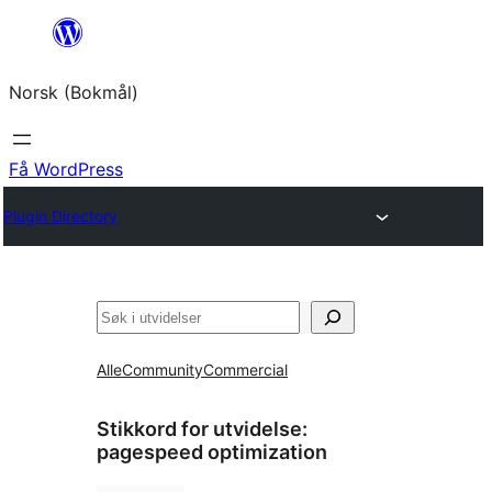
Hopp
til
Norsk (Bokmål)
innhold
Få WordPress
Plugin Directory
Søk
Alle
Community
Commercial
Stikkord for utvidelse:
pagespeed optimization