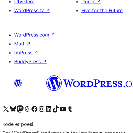
Utviklere
Doner
↗
WordPress.tv
↗
Five for the Future
WordPress.com
↗
Matt
↗
bbPress
↗
BuddyPress
↗
Besøk vår konto på X
Visit our Bluesky account
Besøk vår Mastodon-konto
Visit our Threads account
Besøk vår Facebook-side
Besøk vår Instagram-konto
Besøk vår LinkedIn-konto
Visit our TikTok account
Visit our YouTube channel
Visit our Tumblr account
Kode er poesi.