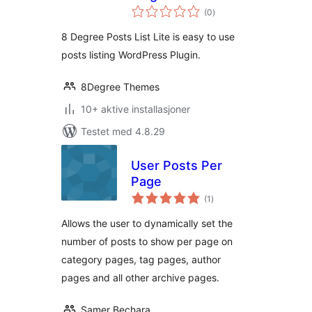
totale
(0
)
vurderinger
8 Degree Posts List Lite is easy to use
posts listing WordPress Plugin.
8Degree Themes
10+ aktive installasjoner
Testet med 4.8.29
User Posts Per
Page
totale
(1
)
vurderinger
Allows the user to dynamically set the
number of posts to show per page on
category pages, tag pages, author
pages and all other archive pages.
Samer Bechara