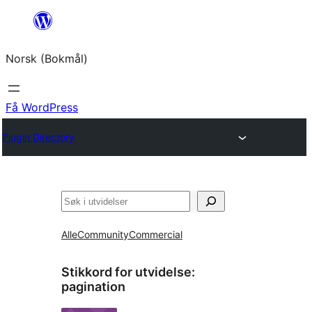
Hopp
til
Norsk (Bokmål)
innhold
Få WordPress
Plugin Directory
Søk
Alle
Community
Commercial
Stikkord for utvidelse:
pagination