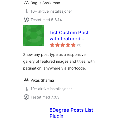
Bagus Sasikirono
10+ aktive installasjoner
Testet med 5.8.14
List Custom Post
with featured
totale
image
(3
)
vurderinger
Show any post type as a responsive
gallery of featured images and titles, with
pagination, anywhere via shortcode.
Vikas Sharma
10+ aktive installasjoner
Testet med 7.0.3
8Degree Posts List
Plugin