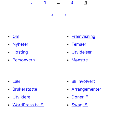
1
3
4
…
5
Om
Fremvisning
Nyheter
Temaer
Hosting
Utvidelser
Personvern
Mønstre
Lær
Bli involvert
Brukerstøtte
Arrangementer
Utviklere
Doner
↗
WordPress.tv
↗
Swag
↗