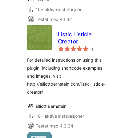
10+ aktive installasjoner
Testet med 4.1.42
Listic Listicle
Creator
totale
(1
)
vurderinger
For detailed instructions on using this
plugin, including shortcode examples
and images, visit
http://elliottbernstein.com/listic-listicle-
creator/
Elliott Bernstein
10+ aktive installasjoner
Testet med 4.3.34