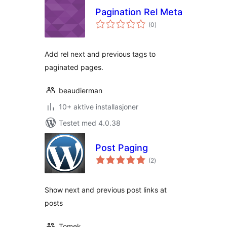
Pagination Rel Meta
totale
(0
)
vurderinger
Add rel next and previous tags to
paginated pages.
beaudierman
10+ aktive installasjoner
Testet med 4.0.38
Post Paging
totale
(2
)
vurderinger
Show next and previous post links at
posts
Tomek