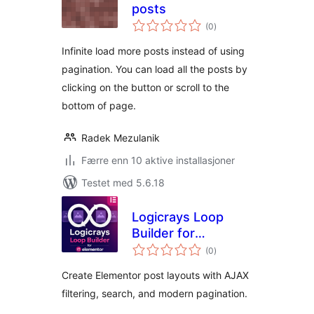
posts
totale
(0
)
vurderinger
Infinite load more posts instead of using
pagination. You can load all the posts by
clicking on the button or scroll to the
bottom of page.
Radek Mezulanik
Færre enn 10 aktive installasjoner
Testet med 5.6.18
Logicrays Loop
Builder for
totale
Elementor
(0
)
vurderinger
Create Elementor post layouts with AJAX
filtering, search, and modern pagination.