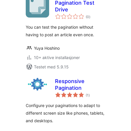
Pagination Test
Drive
totale
(0
)
vurderinger
You can test the pagination without
having to post an article even once.
Yuya Hoshino
10+ aktive installasjoner
Testet med 5.9.15
Responsive
Pagination
totale
(1
)
vurderinger
Configure your paginations to adapt to
different screen size like phones, tablets,
and desktops.