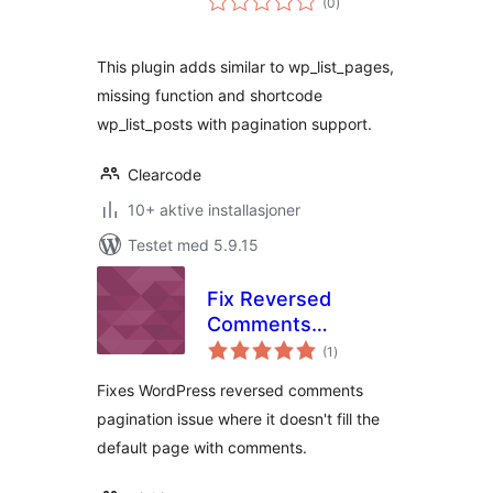
(0
)
vurderinger
This plugin adds similar to wp_list_pages,
missing function and shortcode
wp_list_posts with pagination support.
Clearcode
10+ aktive installasjoner
Testet med 5.9.15
Fix Reversed
Comments
totale
Pagination
(1
)
vurderinger
Fixes WordPress reversed comments
pagination issue where it doesn't fill the
default page with comments.