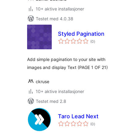
10+ aktive installasjoner
Testet med 4.0.38
Styled Pagination
totale
(0
)
vurderinger
Add simple pagination to your site with
images and display Text (PAGE 1 OF 21)
ckruse
10+ aktive installasjoner
Testet med 2.8
Taro Lead Next
totale
(0
)
vurderinger