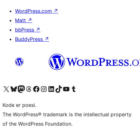
WordPress.com
↗
Matt
↗
bbPress
↗
BuddyPress
↗
Besøk vår konto på X
Visit our Bluesky account
Besøk vår Mastodon-konto
Visit our Threads account
Besøk vår Facebook-side
Besøk vår Instagram-konto
Besøk vår LinkedIn-konto
Visit our TikTok account
Visit our YouTube channel
Visit our Tumblr account
Kode er poesi.
The WordPress® trademark is the intellectual property
of the WordPress Foundation.