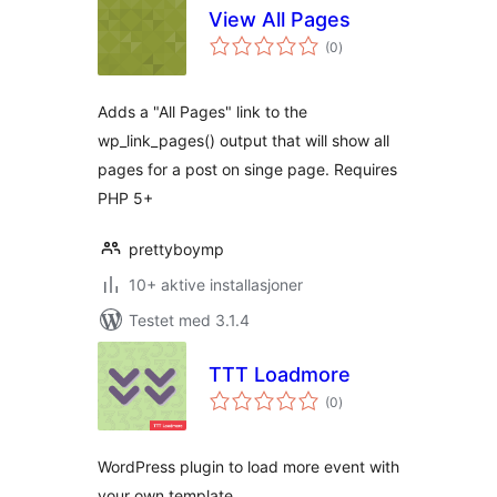
View All Pages
totale
(0
)
vurderinger
Adds a "All Pages" link to the
wp_link_pages() output that will show all
pages for a post on singe page. Requires
PHP 5+
prettyboymp
10+ aktive installasjoner
Testet med 3.1.4
TTT Loadmore
totale
(0
)
vurderinger
WordPress plugin to load more event with
your own template.