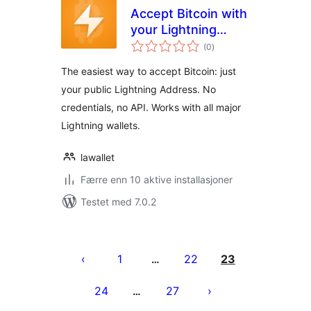
Accept Bitcoin with
your Lightning
totale
Address
(0
)
vurderinger
The easiest way to accept Bitcoin: just
your public Lightning Address. No
credentials, no API. Works with all major
Lightning wallets.
lawallet
Færre enn 10 aktive installasjoner
Testet med 7.0.2
Sidepaginering
1
22
23
…
24
27
…