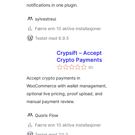
notifications in one plugin.
sylvestreui
Færre enn 10 aktive installasjoner
Testet med 6.9.5
Crypsift – Accept
Crypto Payments
totale
(0
)
vurderinger
Accept crypto payments in
WooCommerce with wallet management,
optional live pricing, proof upload, and
manual payment review.
Quorix Flow
Færre enn 10 aktive installasjoner
Testet med 7.0.2