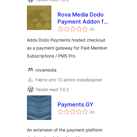
Rova Media Dodo
Payment Addon for
totale
Paid Member
(0
)
vurderinger
Subscriptions
Adds Dodo Payments hosted checkout
as a payment gateway for Paid Member
Subscriptions / PMS Pro.
rovamedia
Færre enn 10 aktive installasjoner
Testet med 7.0.2
Payments.GY
totale
(0
)
vurderinger
An extension of the payment platform