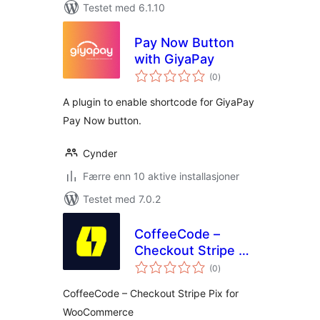
Testet med 6.1.10
Pay Now Button
with GiyaPay
totale
(0
)
vurderinger
A plugin to enable shortcode for GiyaPay
Pay Now button.
Cynder
Færre enn 10 aktive installasjoner
Testet med 7.0.2
CoffeeCode –
Checkout Stripe Pix
totale
for WooCommerce
(0
)
vurderinger
CoffeeCode – Checkout Stripe Pix for
WooCommerce