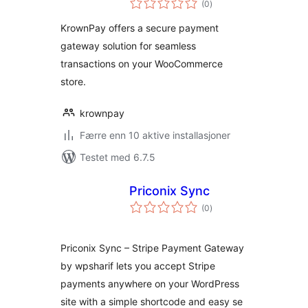
(0
)
vurderinger
KrownPay offers a secure payment
gateway solution for seamless
transactions on your WooCommerce
store.
krownpay
Færre enn 10 aktive installasjoner
Testet med 6.7.5
Priconix Sync
totale
(0
)
vurderinger
Priconix Sync – Stripe Payment Gateway
by wpsharif lets you accept Stripe
payments anywhere on your WordPress
site with a simple shortcode and easy se