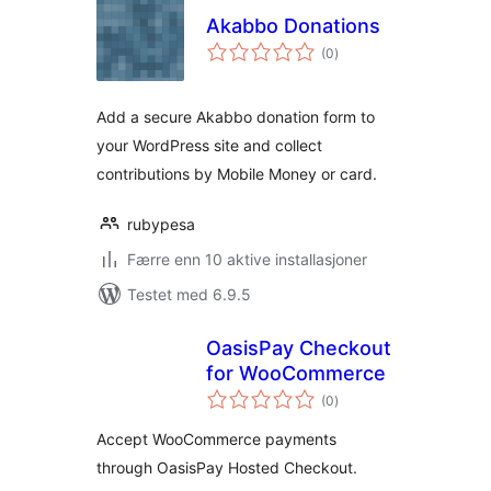
Akabbo Donations
totale
(0
)
vurderinger
Add a secure Akabbo donation form to
your WordPress site and collect
contributions by Mobile Money or card.
rubypesa
Færre enn 10 aktive installasjoner
Testet med 6.9.5
OasisPay Checkout
for WooCommerce
totale
(0
)
vurderinger
Accept WooCommerce payments
through OasisPay Hosted Checkout.