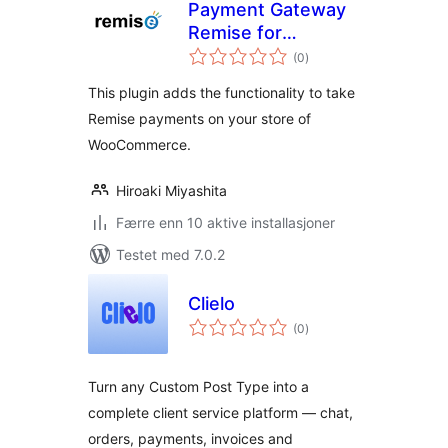
Payment Gateway
Remise for
totale
WooCommerce
(0
)
vurderinger
This plugin adds the functionality to take
Remise payments on your store of
WooCommerce.
Hiroaki Miyashita
Færre enn 10 aktive installasjoner
Testet med 7.0.2
Clielo
totale
(0
)
vurderinger
Turn any Custom Post Type into a
complete client service platform — chat,
orders, payments, invoices and