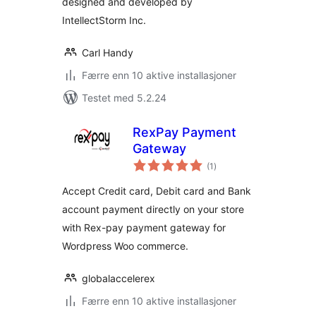
designed and developed by
IntellectStorm Inc.
Carl Handy
Færre enn 10 aktive installasjoner
Testet med 5.2.24
RexPay Payment
Gateway
totale
(1
)
vurderinger
Accept Credit card, Debit card and Bank
account payment directly on your store
with Rex-pay payment gateway for
Wordpress Woo commerce.
globalaccelerex
Færre enn 10 aktive installasjoner