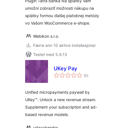
Plugin Tatra banka Na splátky Vám
umožní zobraziť možnosti nákupu na
splátky formou ďalšej platobnej metódy
vo Vašom WooCommerce e-shope.
Webikon s.r.o.
Færre enn 10 aktive installasjoner
Testet med 5.9.13
UKey Pay
totale
(0
)
vurderinger
Unified micropayments paywall by
UKey™. Unlock a new revenue stream.
Supplement your subscription and ad-
based revenue models.
udaychandra