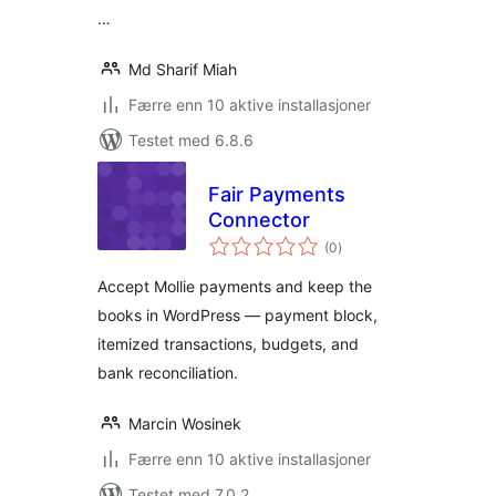
…
Md Sharif Miah
Færre enn 10 aktive installasjoner
Testet med 6.8.6
Fair Payments
Connector
totale
(0
)
vurderinger
Accept Mollie payments and keep the
books in WordPress — payment block,
itemized transactions, budgets, and
bank reconciliation.
Marcin Wosinek
Færre enn 10 aktive installasjoner
Testet med 7.0.2