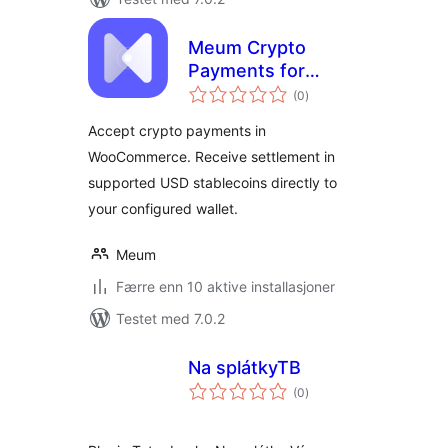
Meum Crypto
Payments for
totale
WooCommerce
(0
)
vurderinger
Accept crypto payments in
WooCommerce. Receive settlement in
supported USD stablecoins directly to
your configured wallet.
Meum
Færre enn 10 aktive installasjoner
Testet med 7.0.2
Na splátkyTB
totale
(0
)
vurderinger