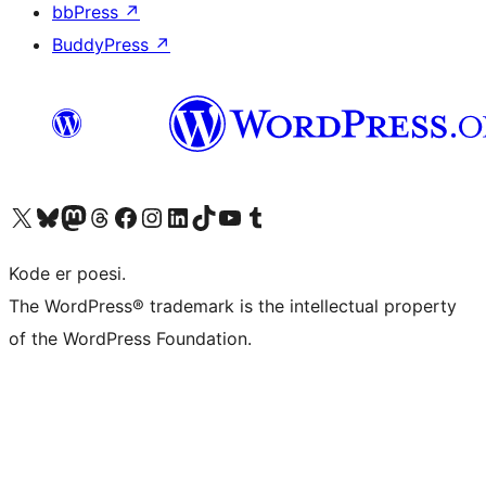
bbPress
↗
BuddyPress
↗
Besøk vår konto på X
Visit our Bluesky account
Besøk vår Mastodon-konto
Visit our Threads account
Besøk vår Facebook-side
Besøk vår Instagram-konto
Besøk vår LinkedIn-konto
Visit our TikTok account
Visit our YouTube channel
Visit our Tumblr account
Kode er poesi.
The WordPress® trademark is the intellectual property
of the WordPress Foundation.