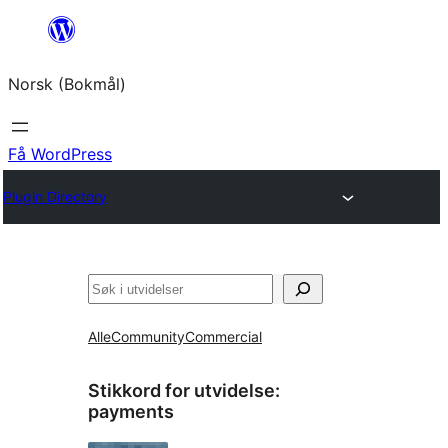
Hopp
til
Norsk (Bokmål)
innhold
Få WordPress
Plugin Directory
Søk
Alle
Community
Commercial
Stikkord for utvidelse:
payments