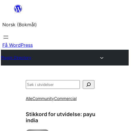
Hopp
til
Norsk (Bokmål)
innhold
Få WordPress
Plugin Directory
Søk
Alle
Community
Commercial
Stikkord for utvidelse:
payu
india