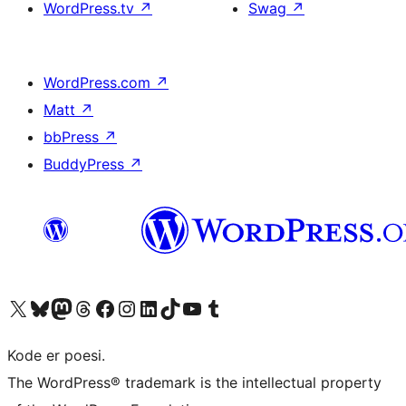
WordPress.tv
↗
Swag
↗
WordPress.com
↗
Matt
↗
bbPress
↗
BuddyPress
↗
Besøk vår konto på X
Visit our Bluesky account
Besøk vår Mastodon-konto
Visit our Threads account
Besøk vår Facebook-side
Besøk vår Instagram-konto
Besøk vår LinkedIn-konto
Visit our TikTok account
Visit our YouTube channel
Visit our Tumblr account
Kode er poesi.
The WordPress® trademark is the intellectual property