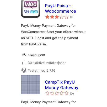
PayU Paisa –
Woocommerce
totale
(2
)
vurderinger
PayU Money Payment Gateway for
WooCommerce. Start your eStore without
an SETUP cost and get the payment
from PayUPaisa.
nilesh0308
30+ aktive installasjoner
Testet med 5.7.16
CampTix PayU
Money Gateway
totale
(0
)
vurderinger
PayU Money Payment Gateway for