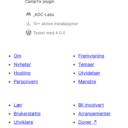
CampTix plugin
_KDC-Labs
10+ aktive installasjoner
Testet med 4.0.0
Om
Fremvisning
Nyheter
Temaer
Hosting
Utvidelser
Personvern
Mønstre
Lær
Bli involvert
Brukerstøtte
Arrangementer
Utviklere
Doner
↗