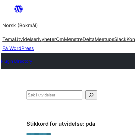
Hopp
til
Norsk (Bokmål)
innhold
Tema
Utvidelser
Nyheter
Om
Mønstre
Delta
Meetups
Slack
Kon
Få WordPress
Plugin Directory
Søk
Stikkord for utvidelse:
pda