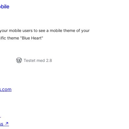
bile
tale
rderinger
your mobile users to see a mobile theme of your
ific theme "Blue Heart"
Testet med 2.8
s.com
↗
ss
↗