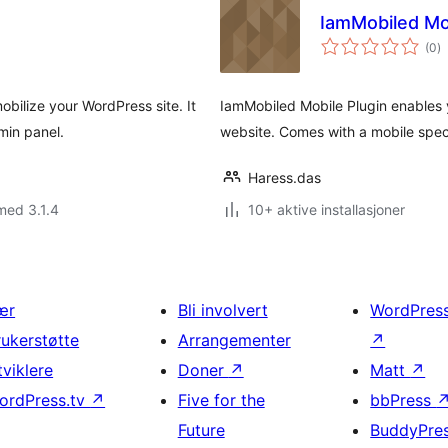
IamMobiled Mo
to
(0
)
vu
obilize your WordPress site. It
IamMobiled Mobile Plugin enables 
min panel.
website. Comes with a mobile spec
Haress.das
med 3.1.4
10+ aktive installasjoner
ær
Bli involvert
WordPres
rukerstøtte
Arrangementer
↗
tviklere
Doner
↗
Matt
↗
ordPress.tv
↗
Five for the
bbPress
Future
BuddyPre