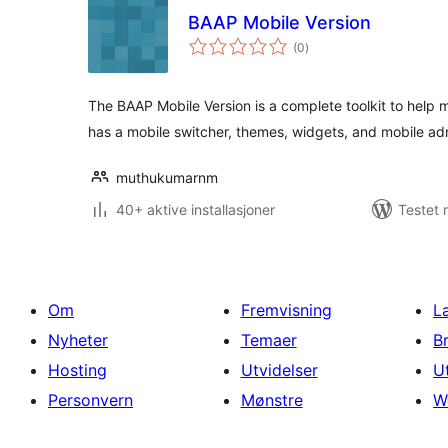
BAAP Mobile Version
totale
(0
)
vurderinger
The BAAP Mobile Version is a complete toolkit to help m
has a mobile switcher, themes, widgets, and mobile ad
muthukumarnm
40+ aktive installasjoner
Testet 
Om
Fremvisning
L
Nyheter
Temaer
B
Hosting
Utvidelser
U
Personvern
Mønstre
W