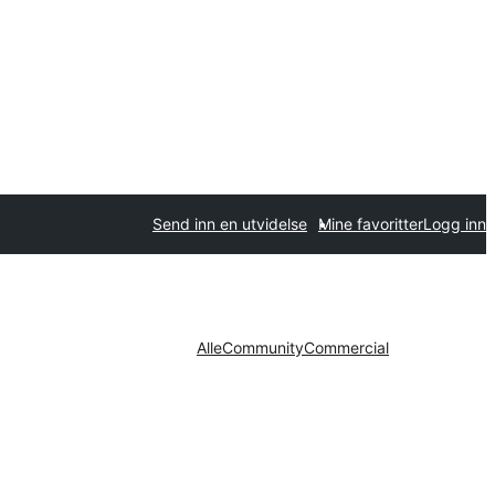
Send inn en utvidelse
Mine favoritter
Logg inn
Alle
Community
Commercial