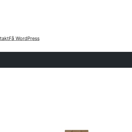
takt
Få WordPress