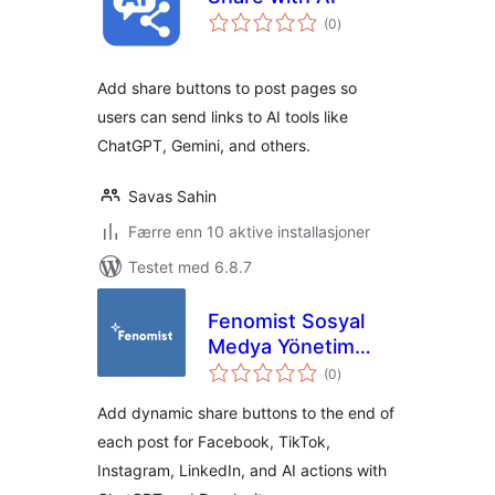
totale
(0
)
vurderinger
Add share buttons to post pages so
users can send links to AI tools like
ChatGPT, Gemini, and others.
Savas Sahin
Færre enn 10 aktive installasjoner
Testet med 6.8.7
Fenomist Sosyal
Medya Yönetim
totale
Asistanı
(0
)
vurderinger
Add dynamic share buttons to the end of
each post for Facebook, TikTok,
Instagram, LinkedIn, and AI actions with