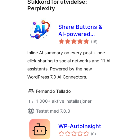
Stikkord for utvidelse:
Perplexity
Share Buttons &
AI-powered
totale
Summaries
(15
)
vurderinger
Inline AI summary on every post + one-
click sharing to social networks and 11 AI
assistants. Powered by the new
WordPress 7.0 AI Connectors.
Fernando Tellado
1 000+ aktive installasjoner
Testet med 7.0.3
WP-AutoInsight
totale
(0
)
vurderinger