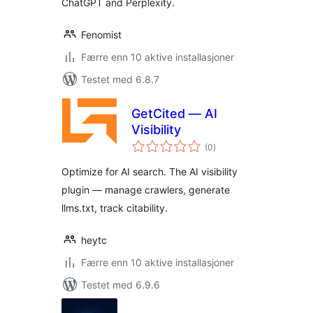
ChatGPT and Perplexity.
Fenomist
Færre enn 10 aktive installasjoner
Testet med 6.8.7
GetCited — AI
Visibility
totale
(0
)
vurderinger
Optimize for AI search. The AI visibility
plugin — manage crawlers, generate
llms.txt, track citability.
heytc
Færre enn 10 aktive installasjoner
Testet med 6.9.6