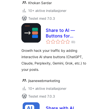
Khokan Sardar
10+ aktive installasjoner
Testet med 7.0.3
Share to AI —
Buttons for
totale
ChatGPT,
(0
)
vurderinger
Perplexity & More
Growth hack your traffic by adding
interactive AI share buttons (ChatGPT,
Claude, Perplexity, Gemini, Grok, etc.) to
your posts.
jisanewebmarketing
10+ aktive installasjoner
Testet med 7.0.3
Share with AI