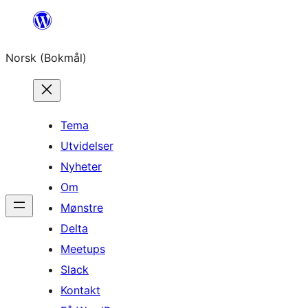
Hopp
til
Norsk (Bokmål)
innhold
Tema
Utvidelser
Nyheter
Om
Mønstre
Delta
Meetups
Slack
Kontakt