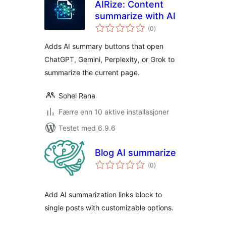
AIRize: Content
summarize with AI
totale
(0
)
vurderinger
Adds AI summary buttons that open
ChatGPT, Gemini, Perplexity, or Grok to
summarize the current page.
Sohel Rana
Færre enn 10 aktive installasjoner
Testet med 6.9.6
Blog AI summarize
totale
(0
)
vurderinger
Add AI summarization links block to
single posts with customizable options.