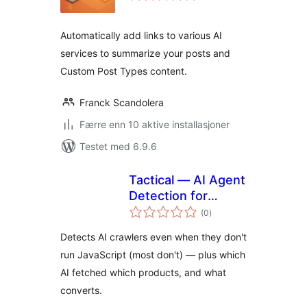
Automatically add links to various AI
services to summarize your posts and
Custom Post Types content.
Franck Scandolera
Færre enn 10 aktive installasjoner
Testet med 6.9.6
Tactical — AI Agent
Detection for
totale
WooCommerce
(0
)
vurderinger
Detects AI crawlers even when they don't
run JavaScript (most don't) — plus which
AI fetched which products, and what
converts.