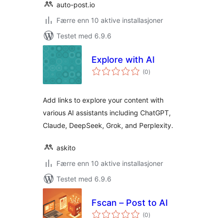
auto-post.io
Færre enn 10 aktive installasjoner
Testet med 6.9.6
Explore with AI
totale
(0
)
vurderinger
Add links to explore your content with
various AI assistants including ChatGPT,
Claude, DeepSeek, Grok, and Perplexity.
askito
Færre enn 10 aktive installasjoner
Testet med 6.9.6
Fscan – Post to AI
totale
(0
)
vurderinger