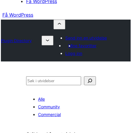
Få WordPress
Få WordPress
Send inn en utvidelse
Plugin Directory
Mine favoritter
Logg inn
Søk
Alle
Community
Commercial