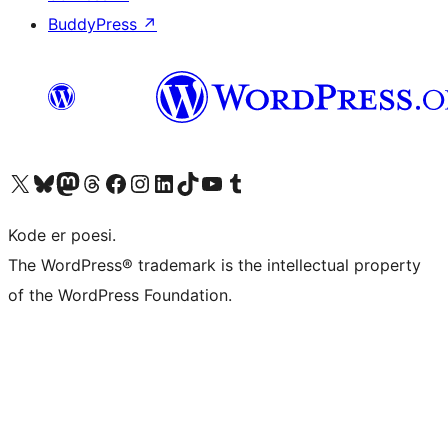
BuddyPress
↗
Besøk vår konto på X
Visit our Bluesky account
Besøk vår Mastodon-konto
Visit our Threads account
Besøk vår Facebook-side
Besøk vår Instagram-konto
Besøk vår LinkedIn-konto
Visit our TikTok account
Visit our YouTube channel
Visit our Tumblr account
Kode er poesi.
The WordPress® trademark is the intellectual property
of the WordPress Foundation.