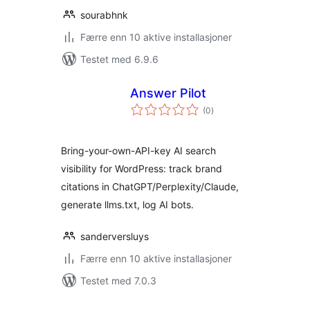
sourabhnk
Færre enn 10 aktive installasjoner
Testet med 6.9.6
Answer Pilot
totale
(0
)
vurderinger
Bring-your-own-API-key AI search
visibility for WordPress: track brand
citations in ChatGPT/Perplexity/Claude,
generate llms.txt, log AI bots.
sanderversluys
Færre enn 10 aktive installasjoner
Testet med 7.0.3