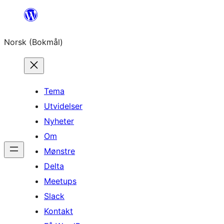
Hopp
til
Norsk (Bokmål)
innhold
Tema
Utvidelser
Nyheter
Om
Mønstre
Delta
Meetups
Slack
Kontakt