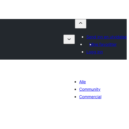
Send inn en utvidelse
Mine favoritter
Logg inn
Alle
Community
Commercial