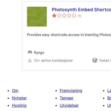
Photosynth Embed Shortc
totale
(1
)
vurderinger
Provides easy shortcode access to inserting Phot
flungo
10+ aktive installasjoner
Testet 
Om
Fremvisning
L
Nyheter
Temaer
B
Hosting
Utvidelser
U