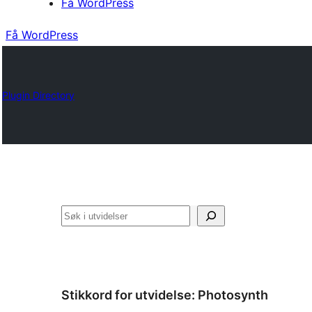
Få WordPress
Få WordPress
Plugin Directory
Søk
Stikkord for utvidelse:
Photosynth