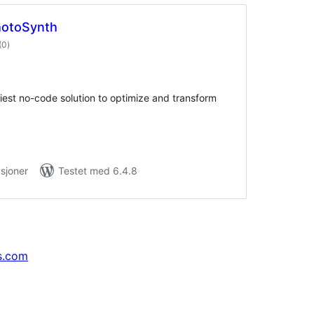
hotoSynth
totale
(0
)
vurderinger
iest no-code solution to optimize and transform
asjoner
Testet med 6.4.8
s.com