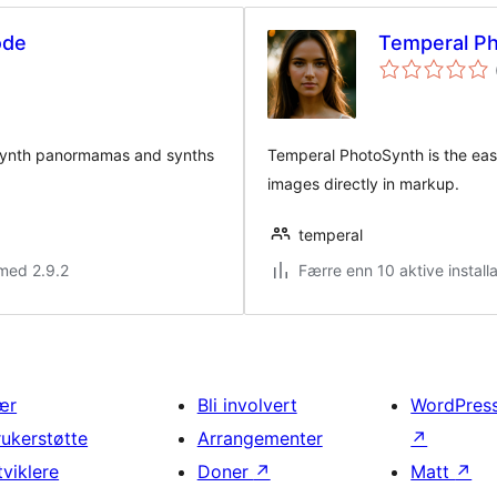
ode
Temperal P
osynth panormamas and synths
Temperal PhotoSynth is the eas
images directly in markup.
temperal
med 2.9.2
Færre enn 10 aktive install
ær
Bli involvert
WordPres
rukerstøtte
Arrangementer
↗
tviklere
Doner
↗
Matt
↗