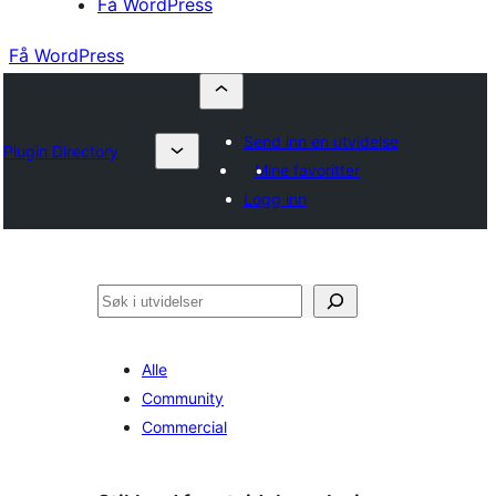
Få WordPress
Få WordPress
Send inn en utvidelse
Plugin Directory
Mine favoritter
Logg inn
Søk
Alle
Community
Commercial