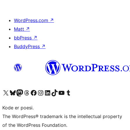
WordPress.com
↗
Matt
↗
bbPress
↗
BuddyPress
↗
Besøk vår konto på X
Visit our Bluesky account
Besøk vår Mastodon-konto
Visit our Threads account
Besøk vår Facebook-side
Besøk vår Instagram-konto
Besøk vår LinkedIn-konto
Visit our TikTok account
Visit our YouTube channel
Visit our Tumblr account
Kode er poesi.
The WordPress® trademark is the intellectual property
of the WordPress Foundation.