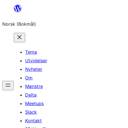
Hopp
til
Norsk (Bokmål)
innhold
Tema
Utvidelser
Nyheter
Om
Mønstre
Delta
Meetups
Slack
Kontakt