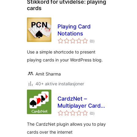
Stikkord for utvidelse:
playing
cards
Playing Card
Notations
totale
(0
)
vurderinger
Use a simple shortcode to present
playing cards in your WordPress blog.
Amit Sharma
40+ aktive installasjoner
CardzNet –
Multiplayer Card
totale
Games
(0
)
vurderinger
The CardzNet plugin allows you to play
cards over the internet