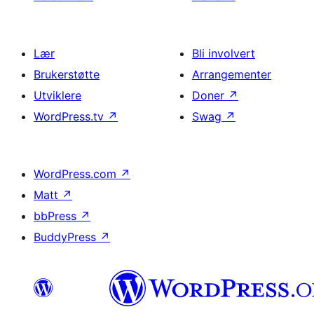
Lær
Bli involvert
Brukerstøtte
Arrangementer
Utviklere
Doner
↗
WordPress.tv
↗
Swag
↗
WordPress.com
↗
Matt
↗
bbPress
↗
BuddyPress
↗