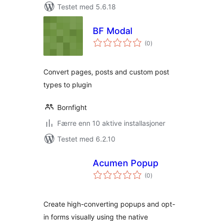
Testet med 5.6.18
BF Modal
totale
(0
)
vurderinger
Convert pages, posts and custom post
types to plugin
Bornfight
Færre enn 10 aktive installasjoner
Testet med 6.2.10
Acumen Popup
totale
(0
)
vurderinger
Create high-converting popups and opt-
in forms visually using the native