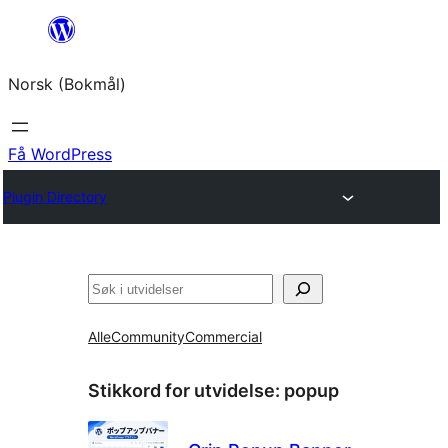
Hopp
til
Norsk (Bokmål)
innhold
Få WordPress
Plugin Directory
Søk
Alle
Community
Commercial
Stikkord for utvidelse:
popup