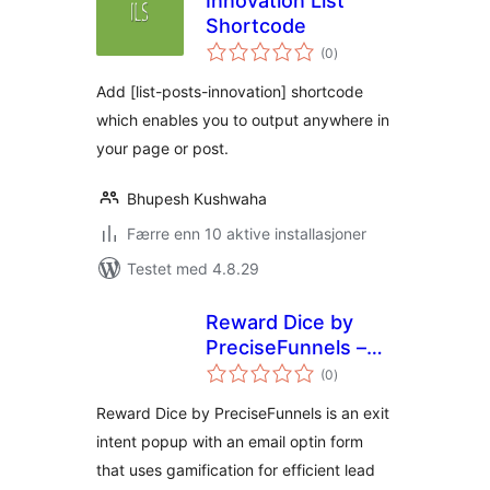
Innovation List
Shortcode
totale
(0
)
vurderinger
Add [list-posts-innovation] shortcode
which enables you to output anywhere in
your page or post.
Bhupesh Kushwaha
Færre enn 10 aktive installasjoner
Testet med 4.8.29
Reward Dice by
PreciseFunnels –
totale
WooCommerce Exit
(0
)
vurderinger
Intent Popup with
Reward Dice by PreciseFunnels is an exit
an Email Optin Form
intent popup with an email optin form
that uses gamification for efficient lead