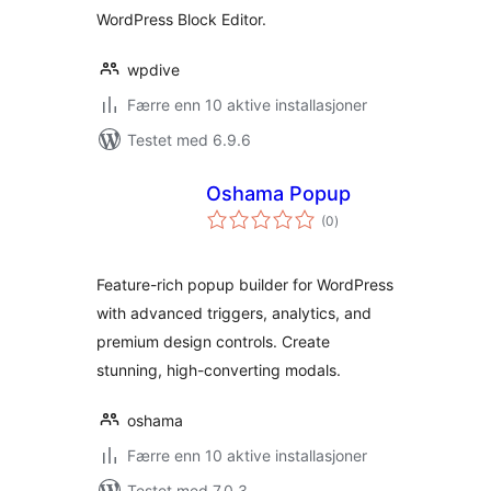
WordPress Block Editor.
wpdive
Færre enn 10 aktive installasjoner
Testet med 6.9.6
Oshama Popup
totale
(0
)
vurderinger
Feature-rich popup builder for WordPress
with advanced triggers, analytics, and
premium design controls. Create
stunning, high-converting modals.
oshama
Færre enn 10 aktive installasjoner
Testet med 7.0.3