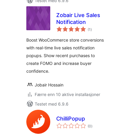
Testet med 6.9.6
Zobair Live Sales
Notification
totale
(1
)
vurderinger
Boost WooCommerce store conversions
with real-time live sales notification
popups. Show recent purchases to
create FOMO and increase buyer
confidence.
Jobair Hossain
Færre enn 10 aktive installasjoner
Testet med 6.9.6
ChilliPopup
totale
(0
)
vurderinger