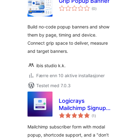
Grip Popup Banner
totale
(0
)
vurderinger
Build no-code popup banners and show
them by page, timing and device.
Connect grip space to deliver, measure
and target banners.
ibis studio k.k.
Færre enn 10 aktive installasjoner
Testet med 7.0.3
Logicrays
Mailchimp Signup
totale
form with popup
(1
)
vurderinger
Mailchimp subscriber form with modal
popup, shortcode support, and a "don't