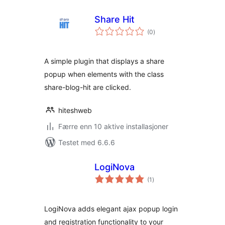
Share Hit
totale
(0
)
vurderinger
A simple plugin that displays a share
popup when elements with the class
share-blog-hit are clicked.
hiteshweb
Færre enn 10 aktive installasjoner
Testet med 6.6.6
LogiNova
totale
(1
)
vurderinger
LogiNova adds elegant ajax popup login
and registration functionality to your