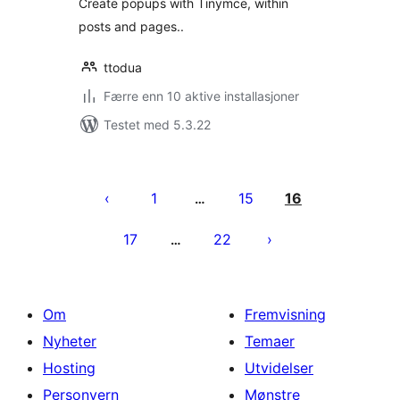
Create popups with Tinymce, within
posts and pages..
ttodua
Færre enn 10 aktive installasjoner
Testet med 5.3.22
Sidepaginering
1
15
16
…
17
22
…
Om
Fremvisning
Nyheter
Temaer
Hosting
Utvidelser
Personvern
Mønstre