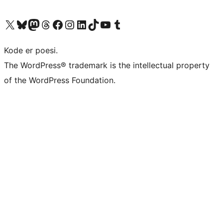
Besøk vår konto på X
Visit our Bluesky account
Besøk vår Mastodon-konto
Visit our Threads account
Besøk vår Facebook-side
Besøk vår Instagram-konto
Besøk vår LinkedIn-konto
Visit our TikTok account
Visit our YouTube channel
Visit our Tumblr account
Kode er poesi.
The WordPress® trademark is the intellectual property
of the WordPress Foundation.