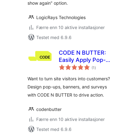
show again" option.
LogicRays Technologies
Færre enn 10 aktive installasjoner
Testet med 6.9.6
CODE N BUTTER:
Easily Apply Pop-
totale
Ups and Banners to
(1
)
vurderinger
Your Store Without
Want to turn site visitors into customers?
Developers
Design pop-ups, banners, and surveys
with CODE N BUTTER to drive action.
codenbutter
Færre enn 10 aktive installasjoner
Testet med 6.9.6