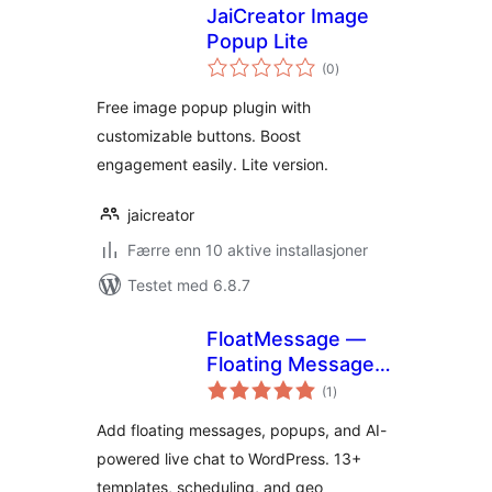
JaiCreator Image
Popup Lite
totale
(0
)
vurderinger
Free image popup plugin with
customizable buttons. Boost
engagement easily. Lite version.
jaicreator
Færre enn 10 aktive installasjoner
Testet med 6.8.7
FloatMessage —
Floating Messages
totale
& Live Chat
(1
)
vurderinger
Add floating messages, popups, and AI-
powered live chat to WordPress. 13+
templates, scheduling, and geo