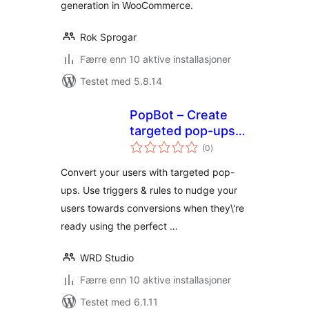
generation in WooCommerce.
Rok Sprogar
Færre enn 10 aktive installasjoner
Testet med 5.8.14
PopBot – Create
targeted pop-ups
totale
to convert your
(0
)
vurderinger
visitors
Convert your users with targeted pop-
ups. Use triggers & rules to nudge your
users towards conversions when they\'re
ready using the perfect …
WRD Studio
Færre enn 10 aktive installasjoner
Testet med 6.1.11