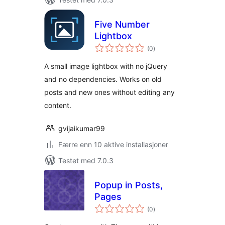
Five Number
Lightbox
totale
(0
)
vurderinger
A small image lightbox with no jQuery
and no dependencies. Works on old
posts and new ones without editing any
content.
gvijaikumar99
Færre enn 10 aktive installasjoner
Testet med 7.0.3
Popup in Posts,
Pages
totale
(0
)
vurderinger