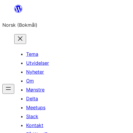
Hopp
til
Norsk (Bokmål)
innhold
Tema
Utvidelser
Nyheter
Om
Mønstre
Delta
Meetups
Slack
Kontakt