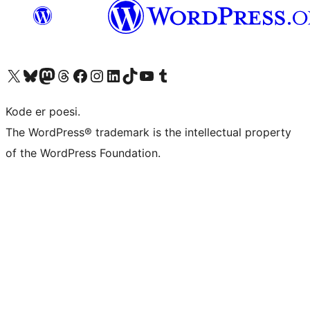
Besøk vår konto på X
Visit our Bluesky account
Besøk vår Mastodon-konto
Visit our Threads account
Besøk vår Facebook-side
Besøk vår Instagram-konto
Besøk vår LinkedIn-konto
Visit our TikTok account
Visit our YouTube channel
Visit our Tumblr account
Kode er poesi.
The WordPress® trademark is the intellectual property
of the WordPress Foundation.