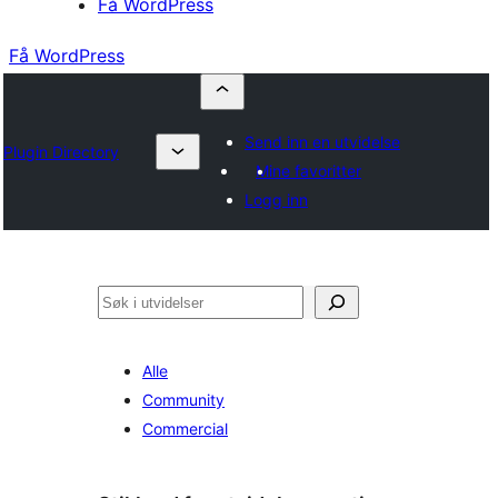
Få WordPress
Få WordPress
Send inn en utvidelse
Plugin Directory
Mine favoritter
Logg inn
Søk
Alle
Community
Commercial