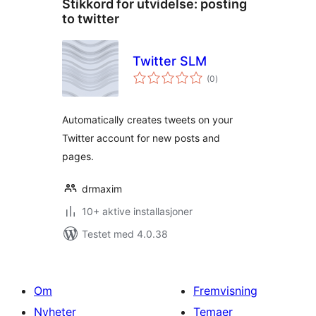
Stikkord for utvidelse:
posting
to twitter
Twitter SLM
totale
(0
)
vurderinger
Automatically creates tweets on your
Twitter account for new posts and
pages.
drmaxim
10+ aktive installasjoner
Testet med 4.0.38
Om
Fremvisning
Nyheter
Temaer