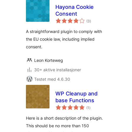
Hayona Cookie
Consent
totale
(3
)
vurderinger
A straightforward plugin to comply with
the EU cookie law, including implied
consent.
Leon Korteweg
30+ aktive installasjoner
Testet med 4.6.30
WP Cleanup and
base Functions
totale
(1
)
vurderinger
Here is a short description of the plugin.
This should be no more than 150