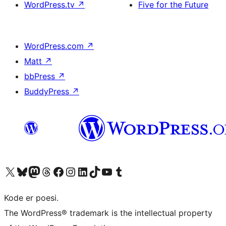
WordPress.tv
↗
Five for the Future
WordPress.com
↗
Matt
↗
bbPress
↗
BuddyPress
↗
Besøk vår konto på X
Visit our Bluesky account
Besøk vår Mastodon-konto
Visit our Threads account
Besøk vår Facebook-side
Besøk vår Instagram-konto
Besøk vår LinkedIn-konto
Visit our TikTok account
Visit our YouTube channel
Visit our Tumblr account
Kode er poesi.
The WordPress® trademark is the intellectual property