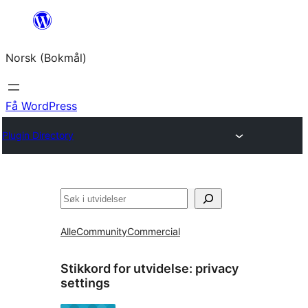
Hopp
til
Norsk (Bokmål)
innhold
Få WordPress
Plugin Directory
Søk
Alle
Community
Commercial
Stikkord for utvidelse:
privacy
settings