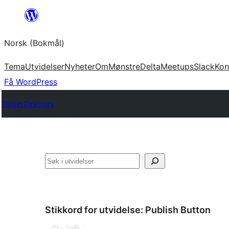
Hopp
til
Norsk (Bokmål)
innhold
Tema
Utvidelser
Nyheter
Om
Mønstre
Delta
Meetups
Slack
Kon
Få WordPress
Plugin Directory
Søk
Stikkord for utvidelse:
Publish Button