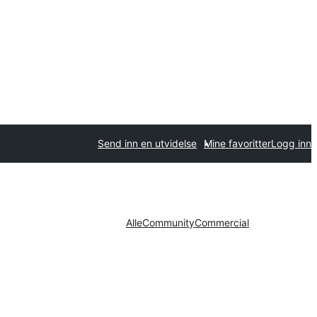
Send inn en utvidelse
Mine favoritter
Logg inn
Alle
Community
Commercial