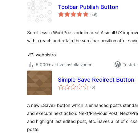
Toolbar Publish Button
totale
(46
)
vurderinger
Scroll less in WordPress admin area! A small UX improv
within reach and retain the scrollbar position after savi
webbistro
5 000+ aktive installasjoner
Testet 
Simple Save Redirect Button
totale
(0
)
vurderinger
A new «Save» button which is enhanced post’s standar
and execute next action: Next/Previous Post, Next/Prev
and highlight last edited post, etc. Saves a lot of clicks
posts.