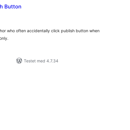
sh Button
tale
rderinger
thor who often accidentally click publish button when
only.
Testet med 4.7.34