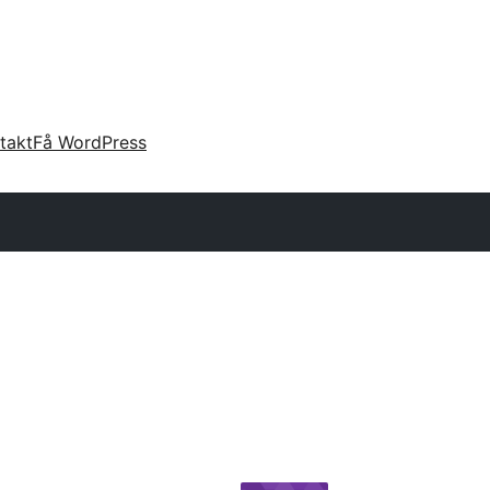
takt
Få WordPress