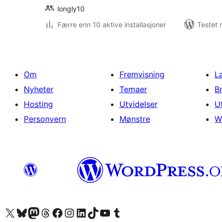
longly10
Færre enn 10 aktive installasjoner
Testet 
Om
Fremvisning
L
Nyheter
Temaer
B
Hosting
Utvidelser
U
Personvern
Mønstre
W
Besøk vår konto på X
Visit our Bluesky account
Besøk vår Mastodon-konto
Visit our Threads account
Besøk vår Facebook-side
Besøk vår Instagram-konto
Besøk vår LinkedIn-konto
Visit our TikTok account
Visit our YouTube channel
Visit our Tumblr account