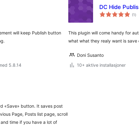
DC Hide Publi
to
(1
)
vu
ement will keep Publish button
This plugin will come handy for au
ng.
what what they realy want is save 
Doni Susanto
med 5.8.14
10+ aktive installasjoner
d «Save» button. It saves post
ious Page, Posts list page, scroll
 and time if you have a lot of