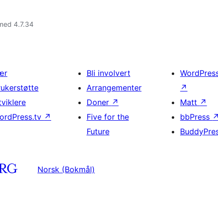
med 4.7.34
ær
Bli involvert
WordPres
rukerstøtte
Arrangementer
↗
tviklere
Doner
↗
Matt
↗
ordPress.tv
↗
Five for the
bbPress
Future
BuddyPre
Norsk (Bokmål)