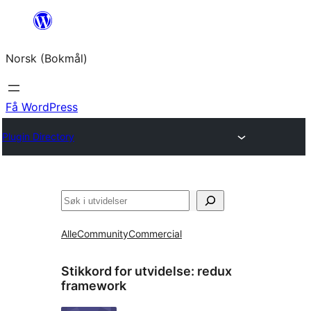
Hopp
til
Norsk (Bokmål)
innhold
Få WordPress
Plugin Directory
Søk
Alle
Community
Commercial
Stikkord for utvidelse:
redux
framework