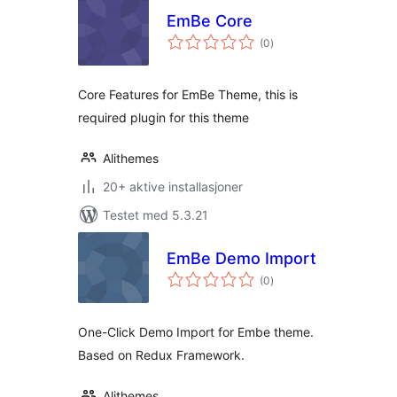
EmBe Core
totale
(0
)
vurderinger
Core Features for EmBe Theme, this is
required plugin for this theme
Alithemes
20+ aktive installasjoner
Testet med 5.3.21
EmBe Demo Import
totale
(0
)
vurderinger
One-Click Demo Import for Embe theme.
Based on Redux Framework.
Alithemes