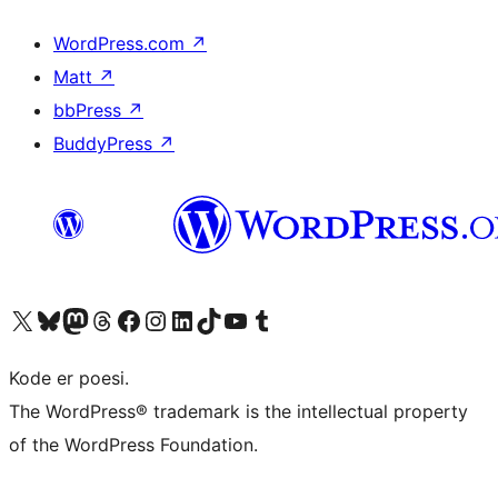
WordPress.com
↗
Matt
↗
bbPress
↗
BuddyPress
↗
Besøk vår konto på X
Visit our Bluesky account
Besøk vår Mastodon-konto
Visit our Threads account
Besøk vår Facebook-side
Besøk vår Instagram-konto
Besøk vår LinkedIn-konto
Visit our TikTok account
Visit our YouTube channel
Visit our Tumblr account
Kode er poesi.
The WordPress® trademark is the intellectual property
of the WordPress Foundation.