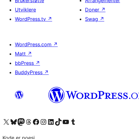
Brukerstøtte
Arrangementer
Utviklere
Doner
↗
WordPress.tv
↗
Swag
↗
WordPress.com
↗
Matt
↗
bbPress
↗
BuddyPress
↗
Besøk vår konto på X
Visit our Bluesky account
Besøk vår Mastodon-konto
Visit our Threads account
Besøk vår Facebook-side
Besøk vår Instagram-konto
Besøk vår LinkedIn-konto
Visit our TikTok account
Visit our YouTube channel
Visit our Tumblr account
Kode er poesi.