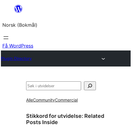
Hopp
til
Norsk (Bokmål)
innhold
Få WordPress
Plugin Directory
Søk
Alle
Community
Commercial
Stikkord for utvidelse:
Related
Posts Inside