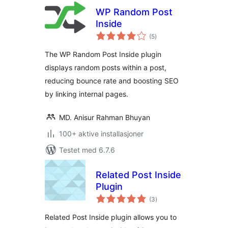
WP Random Post
Inside
totale
(5
)
vurderinger
The WP Random Post Inside plugin
displays random posts within a post,
reducing bounce rate and boosting SEO
by linking internal pages.
MD. Anisur Rahman Bhuyan
100+ aktive installasjoner
Testet med 6.7.6
Related Post Inside
Plugin
totale
(3
)
vurderinger
Related Post Inside plugin allows you to