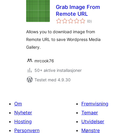
Grab Image From
Remote URL
totale
(0
)
vurderinger
Allows you to download image from
Remote URL to save Wordpress Media
Gallery.
mrcook76
50+ aktive installasjoner
Testet med 4.9.30
Om
Fremvisning
Nyheter
Temaer
Hosting
Utvidelser
Personvern
Mønstre