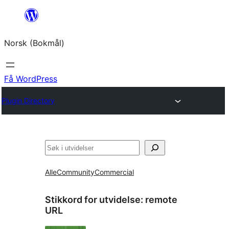
Hopp
til
Norsk (Bokmål)
innhold
Få WordPress
Plugin Directory
Søk
Alle
Community
Commercial
Stikkord for utvidelse:
remote
URL