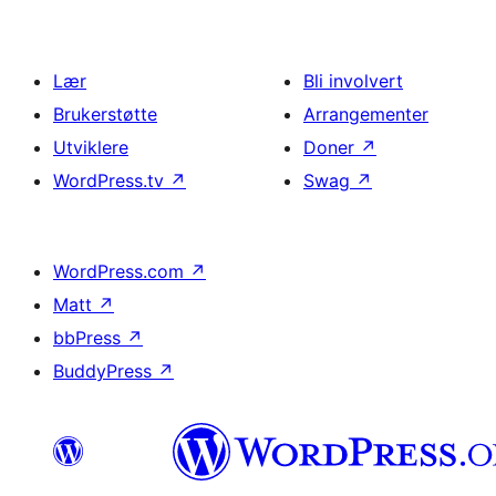
Lær
Bli involvert
Brukerstøtte
Arrangementer
Utviklere
Doner
↗
WordPress.tv
↗
Swag
↗
WordPress.com
↗
Matt
↗
bbPress
↗
BuddyPress
↗