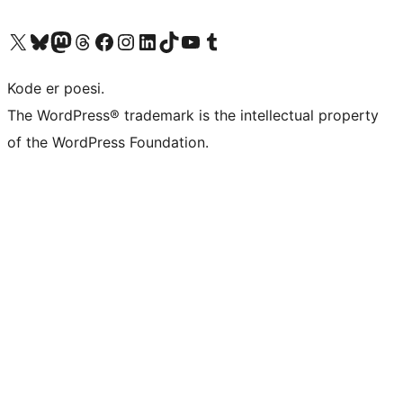
Besøk vår konto på X
Visit our Bluesky account
Besøk vår Mastodon-konto
Visit our Threads account
Besøk vår Facebook-side
Besøk vår Instagram-konto
Besøk vår LinkedIn-konto
Visit our TikTok account
Visit our YouTube channel
Visit our Tumblr account
Kode er poesi.
The WordPress® trademark is the intellectual property
of the WordPress Foundation.