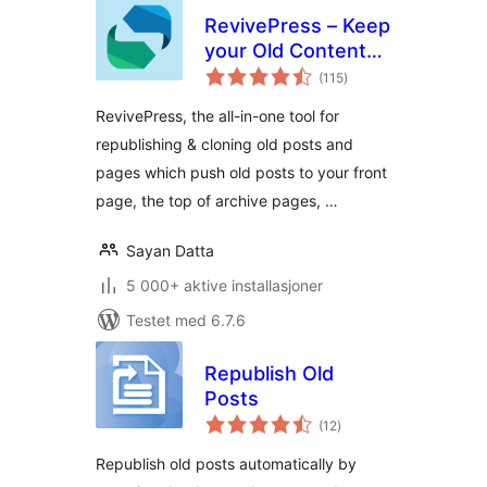
RevivePress – Keep
your Old Content
totale
Evergreen
(115
)
vurderinger
RevivePress, the all-in-one tool for
republishing & cloning old posts and
pages which push old posts to your front
page, the top of archive pages, …
Sayan Datta
5 000+ aktive installasjoner
Testet med 6.7.6
Republish Old
Posts
totale
(12
)
vurderinger
Republish old posts automatically by