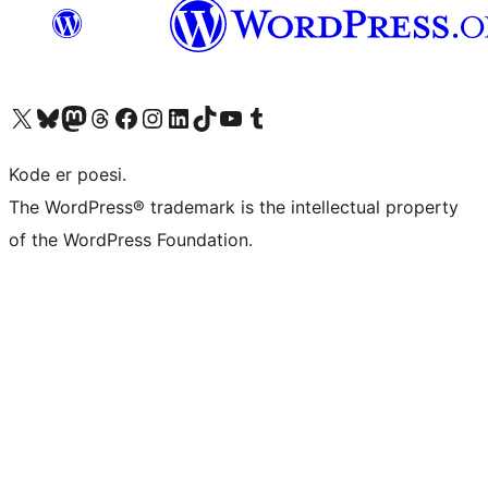
Besøk vår konto på X
Visit our Bluesky account
Besøk vår Mastodon-konto
Visit our Threads account
Besøk vår Facebook-side
Besøk vår Instagram-konto
Besøk vår LinkedIn-konto
Visit our TikTok account
Visit our YouTube channel
Visit our Tumblr account
Kode er poesi.
The WordPress® trademark is the intellectual property
of the WordPress Foundation.