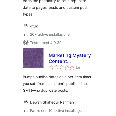
Adds the possibility to set a republish
date to pages, posts and custom post
types.
gtuk
20+ aktive installasjoner
Testet med 4.9.30
Marketing Mystery
Content
totale
Republisher
(0
)
vurderinger
Bumps publish dates on a per-item timer
you set (from each item’s publish time,
GMT)—no duplicate posts.
Dewan Shahedur Rahman
Færre enn 10 aktive installasjoner