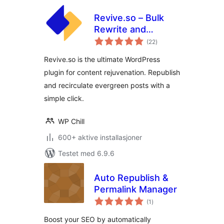
Revive.so – Bulk
Rewrite and
totale
Republish Blog
(22
)
vurderinger
Posts
Revive.so is the ultimate WordPress
plugin for content rejuvenation. Republish
and recirculate evergreen posts with a
simple click.
WP Chill
600+ aktive installasjoner
Testet med 6.9.6
Auto Republish &
Permalink Manager
totale
(1
)
vurderinger
Boost your SEO by automatically