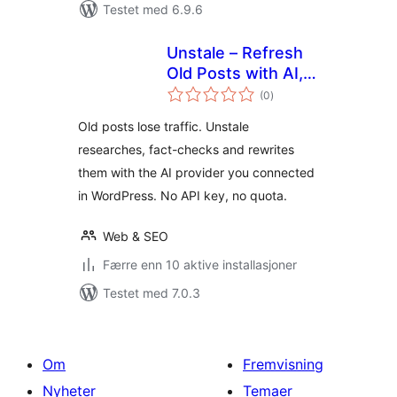
Testet med 6.9.6
Unstale – Refresh
Old Posts with AI,
totale
Fact-Check &
(0
)
vurderinger
Republish
Old posts lose traffic. Unstale
researches, fact-checks and rewrites
them with the AI provider you connected
in WordPress. No API key, no quota.
Web & SEO
Færre enn 10 aktive installasjoner
Testet med 7.0.3
Om
Fremvisning
Nyheter
Temaer