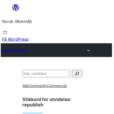
Hopp
til
Norsk (Bokmål)
innhold
Få WordPress
Plugin Directory
Søk
Alle
Community
Commercial
Stikkord for utvidelse:
republish