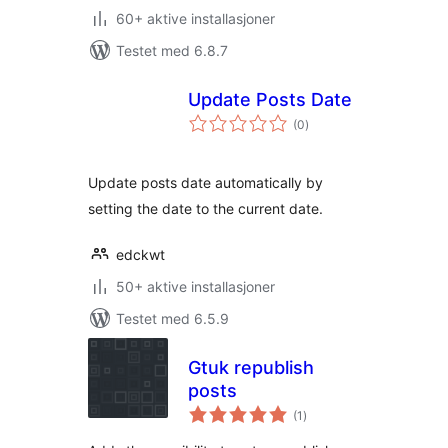
60+ aktive installasjoner
Testet med 6.8.7
Update Posts Date
totale
(0
)
vurderinger
Update posts date automatically by
setting the date to the current date.
edckwt
50+ aktive installasjoner
Testet med 6.5.9
Gtuk republish
posts
totale
(1
)
vurderinger