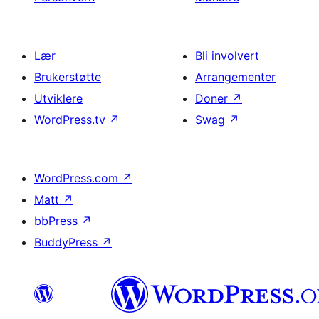
Lær
Bli involvert
Brukerstøtte
Arrangementer
Utviklere
Doner
↗
WordPress.tv
↗
Swag
↗
WordPress.com
↗
Matt
↗
bbPress
↗
BuddyPress
↗