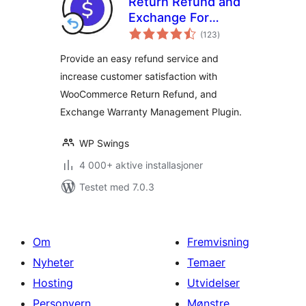
Return Refund and
Exchange For
totale
WooCommerce
(123
)
vurderinger
Provide an easy refund service and
increase customer satisfaction with
WooCommerce Return Refund, and
Exchange Warranty Management Plugin.
WP Swings
4 000+ aktive installasjoner
Testet med 7.0.3
Om
Fremvisning
Nyheter
Temaer
Hosting
Utvidelser
Personvern
Mønstre