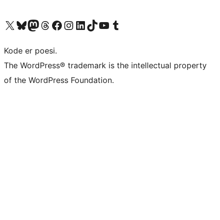
Besøk vår konto på X
Visit our Bluesky account
Besøk vår Mastodon-konto
Visit our Threads account
Besøk vår Facebook-side
Besøk vår Instagram-konto
Besøk vår LinkedIn-konto
Visit our TikTok account
Visit our YouTube channel
Visit our Tumblr account
Kode er poesi.
The WordPress® trademark is the intellectual property
of the WordPress Foundation.