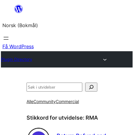
Hopp
til
Norsk (Bokmål)
innhold
Få WordPress
Plugin Directory
Søk
Alle
Community
Commercial
Stikkord for utvidelse:
RMA