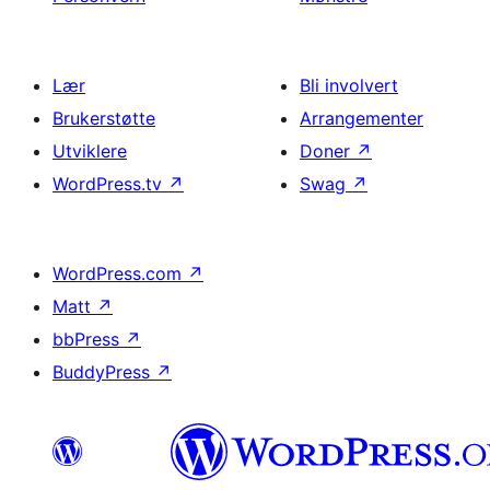
Lær
Bli involvert
Brukerstøtte
Arrangementer
Utviklere
Doner
↗
WordPress.tv
↗
Swag
↗
WordPress.com
↗
Matt
↗
bbPress
↗
BuddyPress
↗