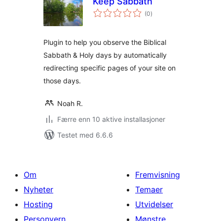
Keep Sabbath
totale
(0
)
vurderinger
Plugin to help you observe the Biblical
Sabbath & Holy days by automatically
redirecting specific pages of your site on
those days.
Noah R.
Færre enn 10 aktive installasjoner
Testet med 6.6.6
Om
Fremvisning
Nyheter
Temaer
Hosting
Utvidelser
Personvern
Mønstre