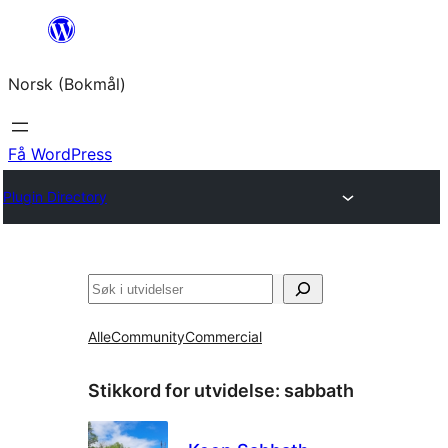
Hopp
til
Norsk (Bokmål)
innhold
Få WordPress
Plugin Directory
Søk
Alle
Community
Commercial
Stikkord for utvidelse:
sabbath