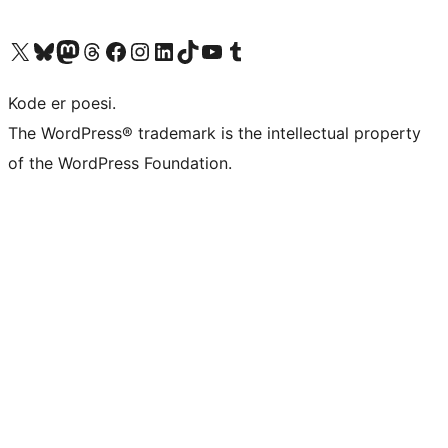
Besøk vår konto på X
Visit our Bluesky account
Besøk vår Mastodon-konto
Visit our Threads account
Besøk vår Facebook-side
Besøk vår Instagram-konto
Besøk vår LinkedIn-konto
Visit our TikTok account
Visit our YouTube channel
Visit our Tumblr account
Kode er poesi.
The WordPress® trademark is the intellectual property
of the WordPress Foundation.