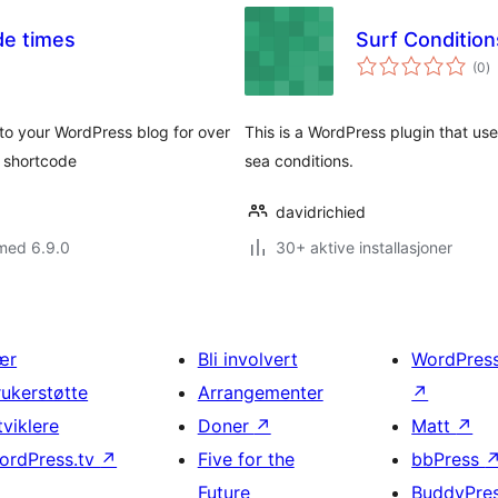
de times
Surf Condition
to
(0
)
vu
 to your WordPress blog for over
This is a WordPress plugin that us
r shortcode
sea conditions.
davidrichied
med 6.9.0
30+ aktive installasjoner
ær
Bli involvert
WordPres
rukerstøtte
Arrangementer
↗
tviklere
Doner
↗
Matt
↗
ordPress.tv
↗
Five for the
bbPress
Future
BuddyPre