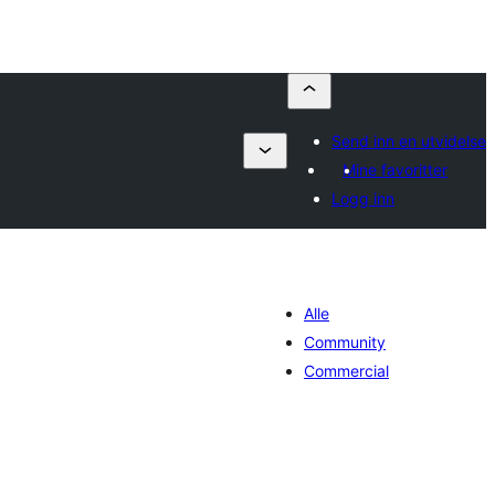
Send inn en utvidelse
Mine favoritter
Logg inn
Alle
Community
Commercial