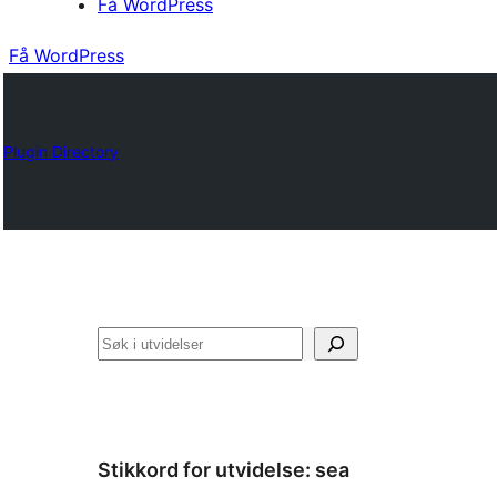
Få WordPress
Få WordPress
Plugin Directory
Søk
Stikkord for utvidelse:
sea