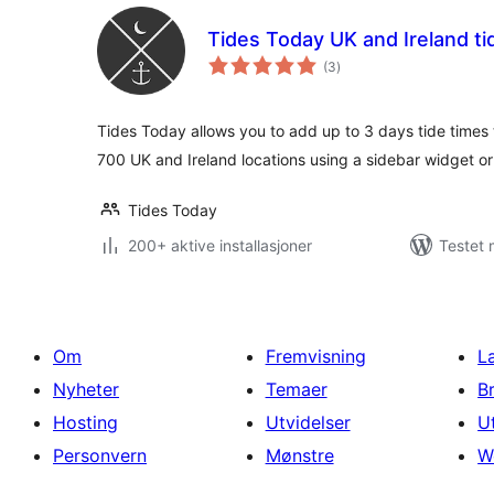
Tides Today UK and Ireland ti
totale
(3
)
vurderinger
Tides Today allows you to add up to 3 days tide times
700 UK and Ireland locations using a sidebar widget o
Tides Today
200+ aktive installasjoner
Testet 
Om
Fremvisning
L
Nyheter
Temaer
B
Hosting
Utvidelser
U
Personvern
Mønstre
W