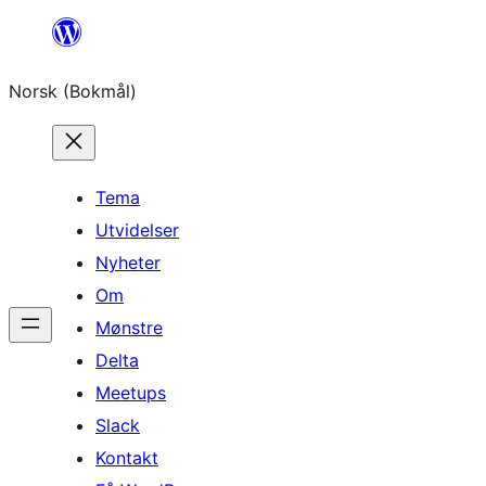
Hopp
til
Norsk (Bokmål)
innhold
Tema
Utvidelser
Nyheter
Om
Mønstre
Delta
Meetups
Slack
Kontakt