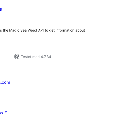
s
tale
rderinger
es the Magic Sea Weed API to get information about
Testet med 4.7.34
s.com
↗
ss
↗