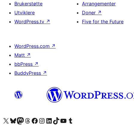
Brukerstøtte
Arrangementer
Utviklere
Doner
↗
WordPress.tv
↗
Five for the Future
WordPress.com
↗
Matt
↗
bbPress
↗
BuddyPress
↗
Besøk vår konto på X
Visit our Bluesky account
Besøk vår Mastodon-konto
Visit our Threads account
Besøk vår Facebook-side
Besøk vår Instagram-konto
Besøk vår LinkedIn-konto
Visit our TikTok account
Visit our YouTube channel
Visit our Tumblr account