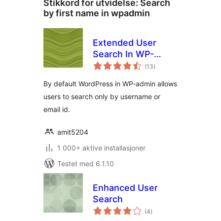
Stikkord for utvidelse:
Search
by first name in wpadmin
Extended User
Search In WP-
totale
Admin
(13
)
vurderinger
By default WordPress in WP-admin allows
users to search only by username or
email id.
amit5204
1 000+ aktive installasjoner
Testet med 6.1.10
Enhanced User
Search
totale
(4
)
vurderinger