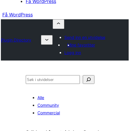
Få WordPress
Få WordPress
Send inn en utvidelse
Plugin Directory
Mine favoritter
Logg inn
Søk
Alle
Community
Commercial