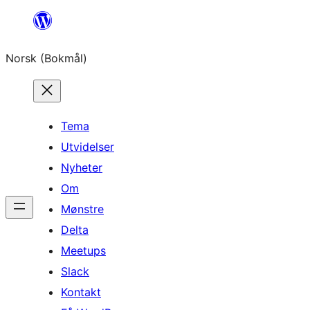
Hopp
til
Norsk (Bokmål)
innhold
Tema
Utvidelser
Nyheter
Om
Mønstre
Delta
Meetups
Slack
Kontakt