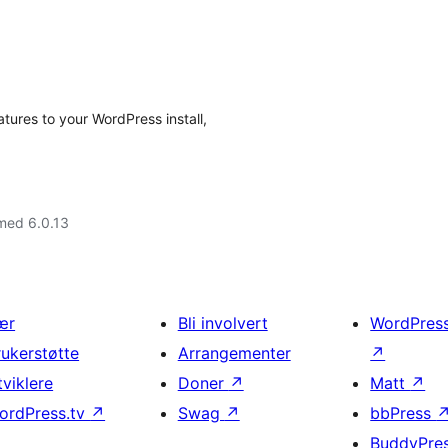
tures to your WordPress install,
med 6.0.13
ær
Bli involvert
WordPres
rukerstøtte
Arrangementer
↗
tviklere
Doner
↗
Matt
↗
ordPress.tv
↗
Swag
↗
bbPress
BuddyPre