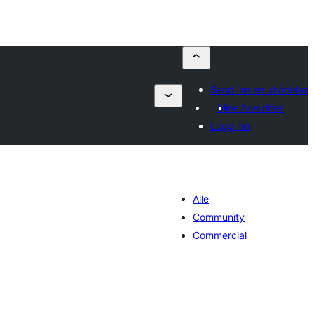
Send inn en utvidelse
Mine favoritter
Logg inn
Alle
Community
Commercial