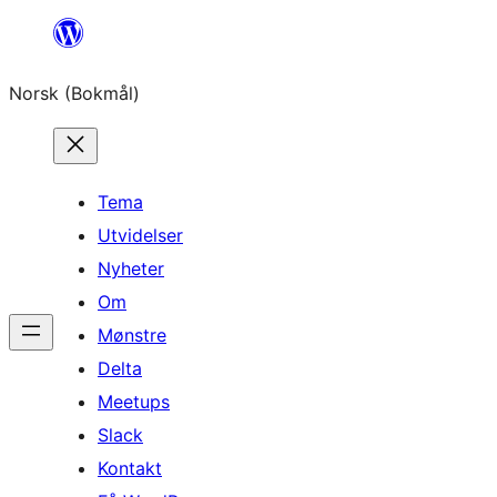
Hopp
til
Norsk (Bokmål)
innhold
Tema
Utvidelser
Nyheter
Om
Mønstre
Delta
Meetups
Slack
Kontakt