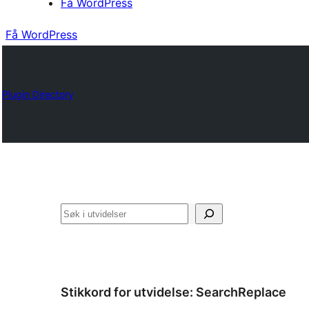
Få WordPress
Få WordPress
Plugin Directory
Søk
Stikkord for utvidelse:
SearchReplace