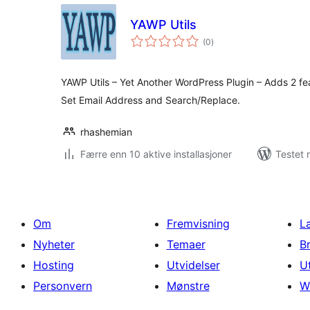
YAWP Utils
totale
(0
)
vurderinger
YAWP Utils – Yet Another WordPress Plugin – Adds 2 fea
Set Email Address and Search/Replace.
rhashemian
Færre enn 10 aktive installasjoner
Testet 
Om
Fremvisning
L
Nyheter
Temaer
B
Hosting
Utvidelser
U
Personvern
Mønstre
W