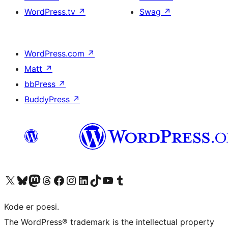
WordPress.tv
↗
Swag
↗
WordPress.com
↗
Matt
↗
bbPress
↗
BuddyPress
↗
Besøk vår konto på X
Visit our Bluesky account
Besøk vår Mastodon-konto
Visit our Threads account
Besøk vår Facebook-side
Besøk vår Instagram-konto
Besøk vår LinkedIn-konto
Visit our TikTok account
Visit our YouTube channel
Visit our Tumblr account
Kode er poesi.
The WordPress® trademark is the intellectual property