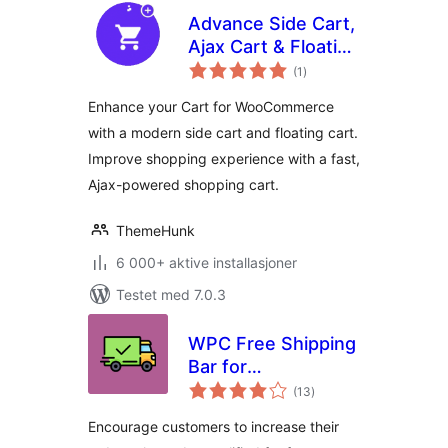
Advance Side Cart,
Ajax Cart & Floating
totale
Cart for
(1
)
vurderinger
WooCommerce
Enhance your Cart for WooCommerce
with a modern side cart and floating cart.
Improve shopping experience with a fast,
Ajax-powered shopping cart.
ThemeHunk
6 000+ aktive installasjoner
Testet med 7.0.3
WPC Free Shipping
Bar for
totale
WooCommerce
(13
)
vurderinger
Encourage customers to increase their