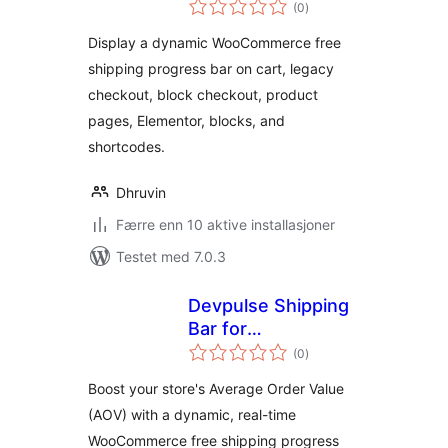
totale
WooCommerce
(0
)
vurderinger
Display a dynamic WooCommerce free
shipping progress bar on cart, legacy
checkout, block checkout, product
pages, Elementor, blocks, and
shortcodes.
Dhruvin
Færre enn 10 aktive installasjoner
Testet med 7.0.3
Devpulse Shipping
Bar for
totale
WooCommerce
(0
)
vurderinger
Boost your store's Average Order Value
(AOV) with a dynamic, real-time
WooCommerce free shipping progress