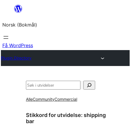
Hopp
til
Norsk (Bokmål)
innhold
Få WordPress
Plugin Directory
Søk
Alle
Community
Commercial
Stikkord for utvidelse:
shipping
bar