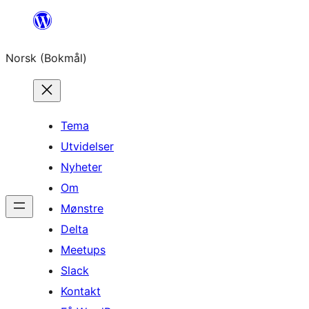
Hopp
til
Norsk (Bokmål)
innhold
Tema
Utvidelser
Nyheter
Om
Mønstre
Delta
Meetups
Slack
Kontakt