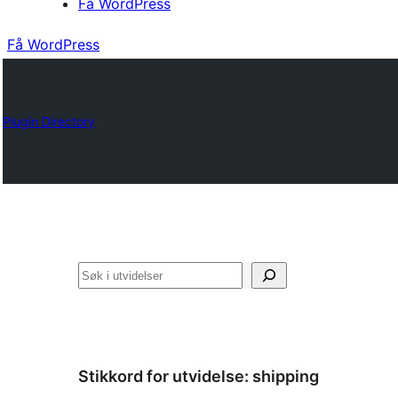
Få WordPress
Få WordPress
Plugin Directory
Søk
Stikkord for utvidelse:
shipping