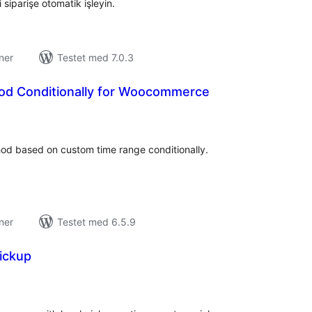
siparişe otomatik işleyin.
ner
Testet med 7.0.3
od Conditionally for Woocommerce
tale
rderinger
od based on custom time range conditionally.
ner
Testet med 6.5.9
ickup
tale
rderinger