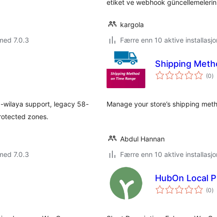
etiket ve webhook güncellemelerini 
kargola
med 7.0.3
Færre enn 10 aktive installasjo
Shipping Meth
to
(0
)
vu
wilaya support, legacy 58-
Manage your store’s shipping meth
protected zones.
Abdul Hannan
med 7.0.3
Færre enn 10 aktive installasjo
HubOn Local P
to
(0
)
vu