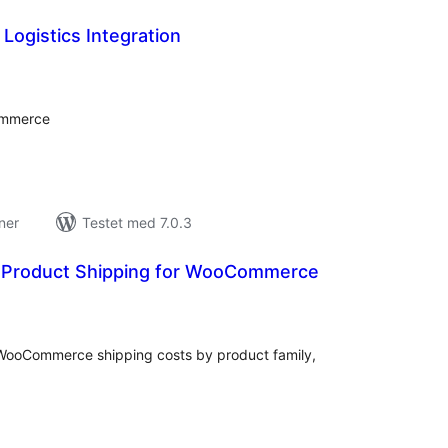
 Logistics Integration
tale
rderinger
Commerce
ner
Testet med 7.0.3
 Product Shipping for WooCommerce
tale
rderinger
 WooCommerce shipping costs by product family,