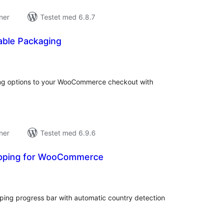
ner
Testet med 6.8.7
able Packaging
tale
rderinger
ng options to your WooCommerce checkout with
ner
Testet med 6.9.6
ipping for WooCommerce
tale
rderinger
ping progress bar with automatic country detection