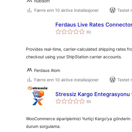
nubisoft
Færre enn 10 aktive installasjoner
Testet 
Ferdaus Live Rates Connecto
totale
(0
)
vurderinger
Provides real-time, carrier-calculated shipping rates
checkout using your ShipStation carrier accounts.
Ferdaus Alom
Færre enn 10 aktive installasjoner
Testet 
Stressiz Kargo Entegrasyonu f
totale
(0
)
vurderinger
WooCommerce siparişlerinizi Yurtiçi Kargo'ya gönderin. 
durum sorgulama.