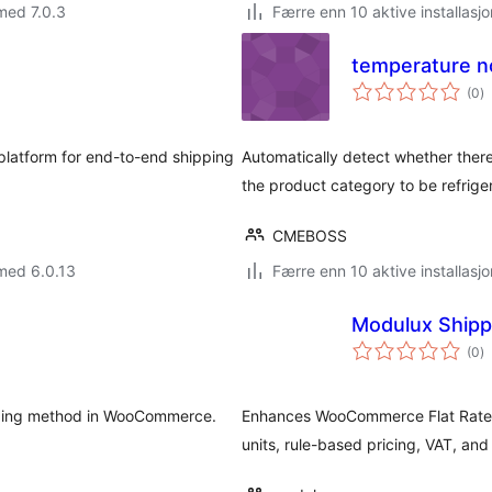
med 7.0.3
Færre enn 10 aktive installasjo
temperature 
to
(0
)
vu
platform for end-to-end shipping
Automatically detect whether there
the product category to be refrige
CMEBOSS
med 6.0.13
Færre enn 10 aktive installasjo
Modulux Ship
to
(0
)
vu
ipping method in WooCommerce.
Enhances WooCommerce Flat Rate 
units, rule-based pricing, VAT, and 