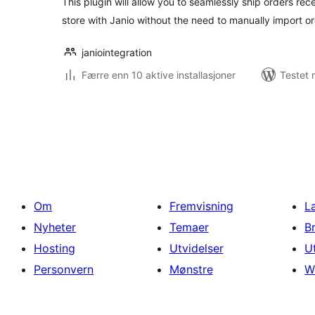
This plugin will allow you to seamlessly ship orders 
store with Janio without the need to manually import or
janiointegration
Færre enn 10 aktive installasjoner
Testet 
Sidepaginering
Om
Fremvisning
L
Nyheter
Temaer
B
Hosting
Utvidelser
U
Personvern
Mønstre
W