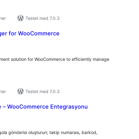
ner
Testet med 7.0.3
ager for WooCommerce
tale
rderinger
ent solution for WooCommerce to efficiently manage
ner
Testet med 7.0.3
ye – WooCommerce Entegrasyonu
tale
rderinger
la gönderisi oluşturun; takip numarası, barkod,