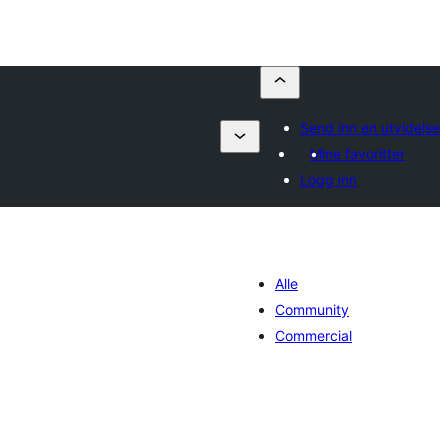
Send inn en utvidelse
Mine favoritter
Logg inn
Alle
Community
Commercial