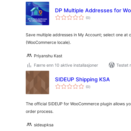
DP Multiple Addresses for 
totale
(0
)
vurderinger
Save multiple addresses in My Account; select one at c
(WooCommerce locale).
Priyanshu Kast
Færre enn 10 aktive installasjoner
Testet 
SIDEUP Shipping KSA
totale
(0
)
vurderinger
The official SIDEUP for WooCommerce plugin allows y
order process.
sideupksa