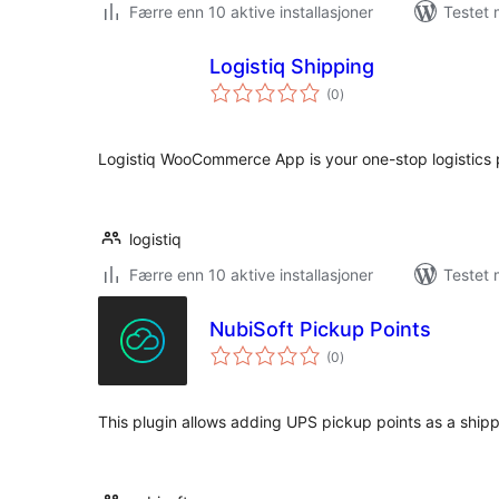
Færre enn 10 aktive installasjoner
Testet 
Logistiq Shipping
totale
(0
)
vurderinger
Logistiq WooCommerce App is your one-stop logistics 
logistiq
Færre enn 10 aktive installasjoner
Testet 
NubiSoft Pickup Points
totale
(0
)
vurderinger
This plugin allows adding UPS pickup points as a sh