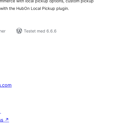
mmerce with local pickup options, custom pickup
with the HubOn Local Pickup plugin.
ner
Testet med 6.6.6
s.com
↗
ss
↗