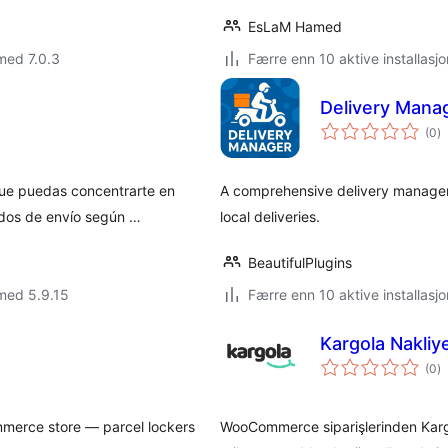
EsLaM Hamed
med 7.0.3
Færre enn 10 aktive installasjo
Delivery Man
to
(0
)
vu
ue puedas concentrarte en
A comprehensive delivery managem
odos de envío según …
local deliveries.
BeautifulPlugins
med 5.9.15
Færre enn 10 aktive installasjo
Kargola Nakli
to
(0
)
vu
mmerce store — parcel lockers
WooCommerce siparişlerinden Kargo