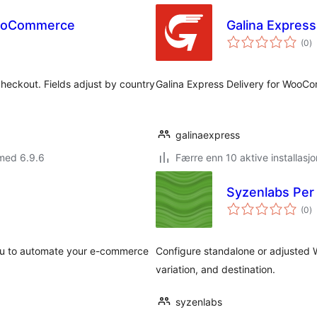
WooCommerce
Galina Express
to
(0
)
vu
heckout. Fields adjust by country
Galina Express Delivery for Woo
galinaexpress
med 6.9.6
Færre enn 10 aktive installasjo
Syzenlabs Per
to
(0
)
vu
ou to automate your e-commerce
Configure standalone or adjusted
variation, and destination.
syzenlabs