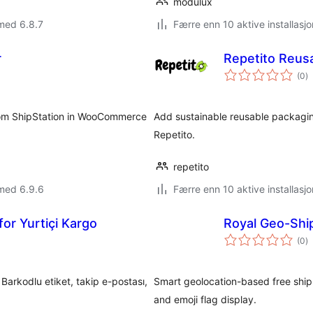
modulux
med 6.8.7
Færre enn 10 aktive installasjo
r
Repetito Reus
to
(0
)
vu
 from ShipStation in WooCommerce
Add sustainable reusable packagi
Repetito.
repetito
med 6.9.6
Færre enn 10 aktive installasjo
or Yurtiçi Kargo
Royal Geo-Sh
to
(0
)
vu
Barkodlu etiket, takip e-postası,
Smart geolocation-based free ship
and emoji flag display.