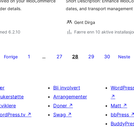
received on your WooCommerce
Short Description: Enhance WooCo
der details.
dates, and transport management 
Gent Dirga
med 6.2.10
Færre enn 10 aktive installasjo
1
27
28
29
30
Forrige
…
Neste
ær
Bli involvert
WordPres
rukerstøtte
Arrangementer
↗
tviklere
Doner
↗
Matt
↗
ordPress.tv
↗
Swag
↗
bbPress
BuddyPre