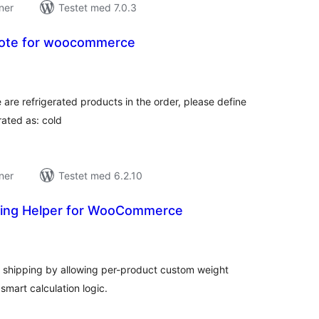
ner
Testet med 7.0.3
note for woocommerce
tale
rderinger
 are refrigerated products in the order, please define
rated as: cold
ner
Testet med 6.2.10
ping Helper for WooCommerce
tale
rderinger
shipping by allowing per-product custom weight
smart calculation logic.