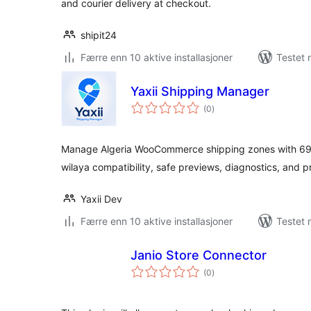
and courier delivery at checkout.
shipit24
Færre enn 10 aktive installasjoner
Testet 
Yaxii Shipping Manager
totale
(0
)
vurderinger
Manage Algeria WooCommerce shipping zones with 69-
wilaya compatibility, safe previews, diagnostics, and 
Yaxii Dev
Færre enn 10 aktive installasjoner
Testet 
Janio Store Connector
totale
(0
)
vurderinger