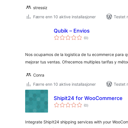
stressiz
Færre enn 10 aktive installasjoner
Testet 
Qubik – Envios
totale
(0
)
vurderinger
Nos ocupamos de la logistica de tu ecommerce para q
mejorar tus ventas. Ofrecemos multiples tarifas y mét
Conra
Færre enn 10 aktive installasjoner
Testet 
Shipit24 for WooCommerce
totale
(0
)
vurderinger
Integrate ShipIt24 shipping services with your WooCo