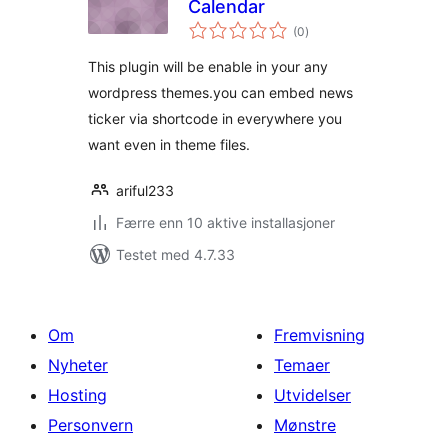
Calendar
totale
(0
)
vurderinger
This plugin will be enable in your any
wordpress themes.you can embed news
ticker via shortcode in everywhere you
want even in theme files.
ariful233
Færre enn 10 aktive installasjoner
Testet med 4.7.33
Om
Fremvisning
Nyheter
Temaer
Hosting
Utvidelser
Personvern
Mønstre