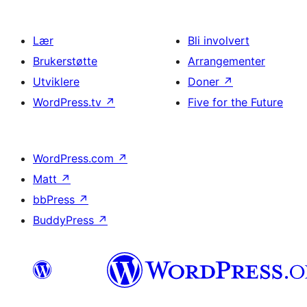
Lær
Bli involvert
Brukerstøtte
Arrangementer
Utviklere
Doner
↗
WordPress.tv
↗
Five for the Future
WordPress.com
↗
Matt
↗
bbPress
↗
BuddyPress
↗