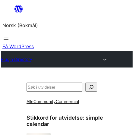
Hopp
til
Norsk (Bokmål)
innhold
Få WordPress
Plugin Directory
Søk
Alle
Community
Commercial
Stikkord for utvidelse:
simple
calendar