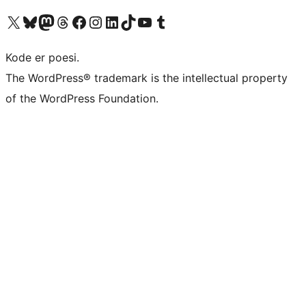
Besøk vår konto på X
Visit our Bluesky account
Besøk vår Mastodon-konto
Visit our Threads account
Besøk vår Facebook-side
Besøk vår Instagram-konto
Besøk vår LinkedIn-konto
Visit our TikTok account
Visit our YouTube channel
Visit our Tumblr account
Kode er poesi.
The WordPress® trademark is the intellectual property
of the WordPress Foundation.