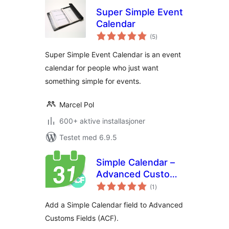
Super Simple Event
Calendar
totale
(5
)
vurderinger
Super Simple Event Calendar is an event
calendar for people who just want
something simple for events.
Marcel Pol
600+ aktive installasjoner
Testet med 6.9.5
Simple Calendar –
Advanced Custom
totale
Fields
(1
)
vurderinger
Add a Simple Calendar field to Advanced
Customs Fields (ACF).