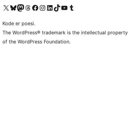
Besøk vår konto på X
Visit our Bluesky account
Besøk vår Mastodon-konto
Visit our Threads account
Besøk vår Facebook-side
Besøk vår Instagram-konto
Besøk vår LinkedIn-konto
Visit our TikTok account
Visit our YouTube channel
Visit our Tumblr account
Kode er poesi.
The WordPress® trademark is the intellectual property
of the WordPress Foundation.