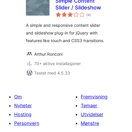
Simple Content
Slider / Slideshow
totale
(4
)
vurderinger
A simple and responsive content slider
and slideshow plug-in for jQuery with
features like touch and CSS3 transitions.
Arthur Ronconi
70+ aktive installasjoner
Testet med 4.5.33
Om
Fremvisning
Nyheter
Temaer
Hosting
Utvidelser
Personvern
Mønstre