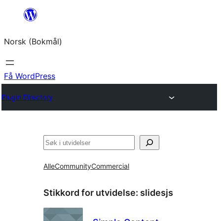
Hopp
til
Norsk (Bokmål)
innhold
Få WordPress
Plugin Directory
Søk
Alle
Community
Commercial
Stikkord for utvidelse:
slidesjs