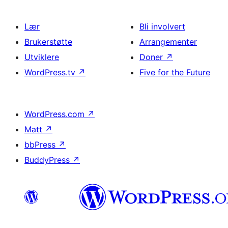
Lær
Bli involvert
Brukerstøtte
Arrangementer
Utviklere
Doner
↗
WordPress.tv
↗
Five for the Future
WordPress.com
↗
Matt
↗
bbPress
↗
BuddyPress
↗