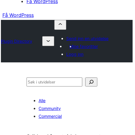
Få WordPress
Få WordPress
Send inn en utvidelse
Plugin Directory
Mine favoritter
Logg inn
Søk
Alle
Community
Commercial