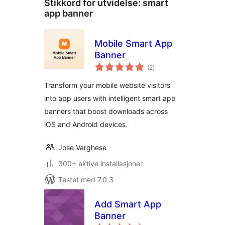
Stikkord for utvidelse:
smart
app banner
Mobile Smart App
Banner
totale
(2
)
vurderinger
Transform your mobile website visitors
into app users with intelligent smart app
banners that boost downloads across
iOS and Android devices.
Jose Varghese
300+ aktive installasjoner
Testet med 7.0.3
Add Smart App
Banner
totale