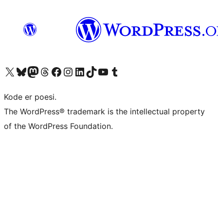
Besøk vår konto på X
Visit our Bluesky account
Besøk vår Mastodon-konto
Visit our Threads account
Besøk vår Facebook-side
Besøk vår Instagram-konto
Besøk vår LinkedIn-konto
Visit our TikTok account
Visit our YouTube channel
Visit our Tumblr account
Kode er poesi.
The WordPress® trademark is the intellectual property
of the WordPress Foundation.