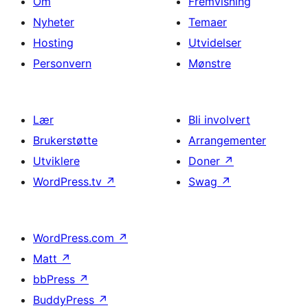
Om
Fremvisning
Nyheter
Temaer
Hosting
Utvidelser
Personvern
Mønstre
Lær
Bli involvert
Brukerstøtte
Arrangementer
Utviklere
Doner
↗
WordPress.tv
↗
Swag
↗
WordPress.com
↗
Matt
↗
bbPress
↗
BuddyPress
↗