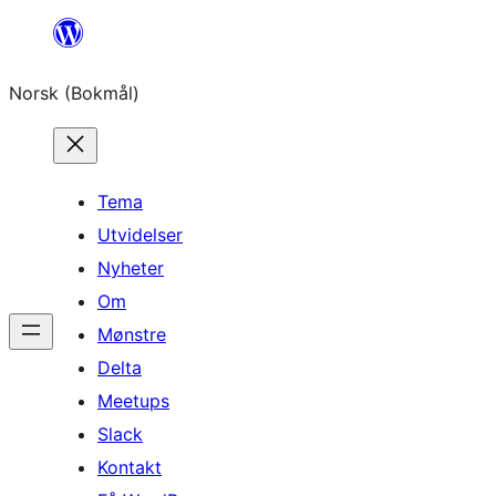
Hopp
til
Norsk (Bokmål)
innhold
Tema
Utvidelser
Nyheter
Om
Mønstre
Delta
Meetups
Slack
Kontakt