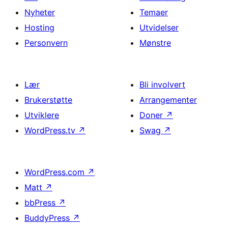
Nyheter
Temaer
Hosting
Utvidelser
Personvern
Mønstre
Lær
Bli involvert
Brukerstøtte
Arrangementer
Utviklere
Doner
↗
WordPress.tv
↗
Swag
↗
WordPress.com
↗
Matt
↗
bbPress
↗
BuddyPress
↗