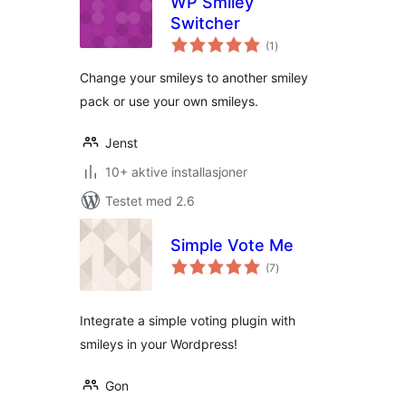
WP Smiley
Switcher
totale
(1
)
vurderinger
Change your smileys to another smiley
pack or use your own smileys.
Jenst
10+ aktive installasjoner
Testet med 2.6
Simple Vote Me
totale
(7
)
vurderinger
Integrate a simple voting plugin with
smileys in your Wordpress!
Gon