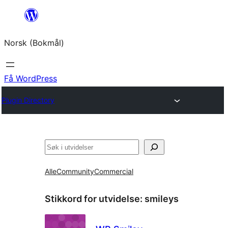
Hopp
til
Norsk (Bokmål)
innhold
Få WordPress
Plugin Directory
Søk
Alle
Community
Commercial
Stikkord for utvidelse:
smileys