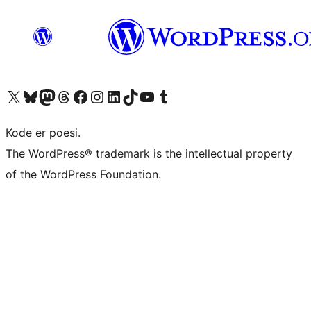
Besøk vår konto på X
Visit our Bluesky account
Besøk vår Mastodon-konto
Visit our Threads account
Besøk vår Facebook-side
Besøk vår Instagram-konto
Besøk vår LinkedIn-konto
Visit our TikTok account
Visit our YouTube channel
Visit our Tumblr account
Kode er poesi.
The WordPress® trademark is the intellectual property
of the WordPress Foundation.