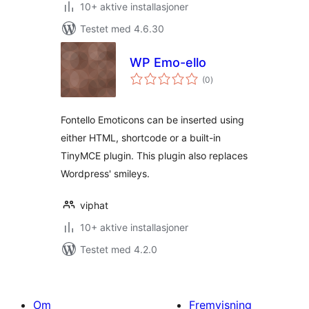
10+ aktive installasjoner
Testet med 4.6.30
WP Emo-ello
totale
(0
)
vurderinger
Fontello Emoticons can be inserted using
either HTML, shortcode or a built-in
TinyMCE plugin. This plugin also replaces
Wordpress' smileys.
viphat
10+ aktive installasjoner
Testet med 4.2.0
Om
Fremvisning