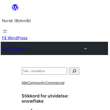
Hopp
til
Norsk (Bokmål)
innhold
Få WordPress
Plugin Directory
Søk
Alle
Community
Commercial
Stikkord for utvidelse:
snowflake