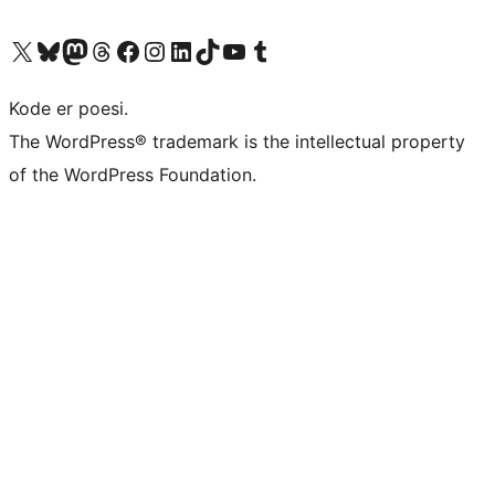
Besøk vår konto på X
Visit our Bluesky account
Besøk vår Mastodon-konto
Visit our Threads account
Besøk vår Facebook-side
Besøk vår Instagram-konto
Besøk vår LinkedIn-konto
Visit our TikTok account
Visit our YouTube channel
Visit our Tumblr account
Kode er poesi.
The WordPress® trademark is the intellectual property
of the WordPress Foundation.