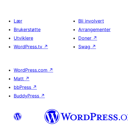
Lær
Bli involvert
Brukerstøtte
Arrangementer
Utviklere
Doner
↗
WordPress.tv
↗
Swag
↗
WordPress.com
↗
Matt
↗
bbPress
↗
BuddyPress
↗