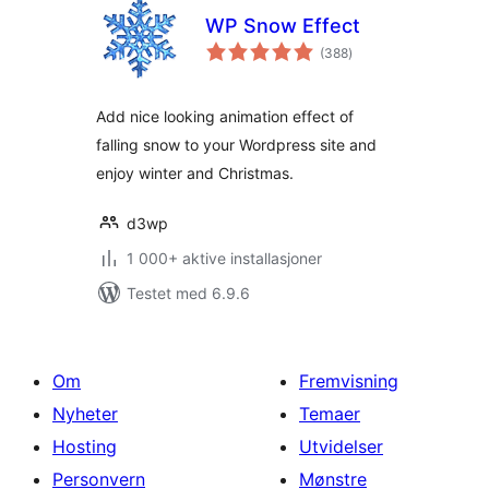
WP Snow Effect
totale
(388
)
vurderinger
Add nice looking animation effect of
falling snow to your Wordpress site and
enjoy winter and Christmas.
d3wp
1 000+ aktive installasjoner
Testet med 6.9.6
Om
Fremvisning
Nyheter
Temaer
Hosting
Utvidelser
Personvern
Mønstre